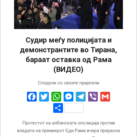
Судир меѓу полицијата и
демонстрантите во Тирана,
бараат оставка од Рама
(ВИДЕО)
2026-
Сподели со своите пријатели
04-
18
Facebook
Twitter
WhatsApp
Messenger
Telegram
Viber
Gmail
Share
Протестот на албанската опозиција против
владата на премиерот Еди Рама вчера прерасна