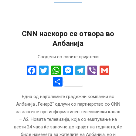
CNN наскоро се отвора во
Албанија
2018-
Сподели со своите пријатели
02-
06
Facebook
Twitter
WhatsApp
Messenger
Telegram
Viber
Gmail
Share
Една од најголемите градежни компании во
Албанија „Генер2“ одлучи со партнерство со CNN
за започне прв информативен телевизиски канал
– А2. Новата телевизија, која со емитување на
вести 24 часа ќе започне до крајот на годината, ќе
биде наменета за жителите на Албанија, но и