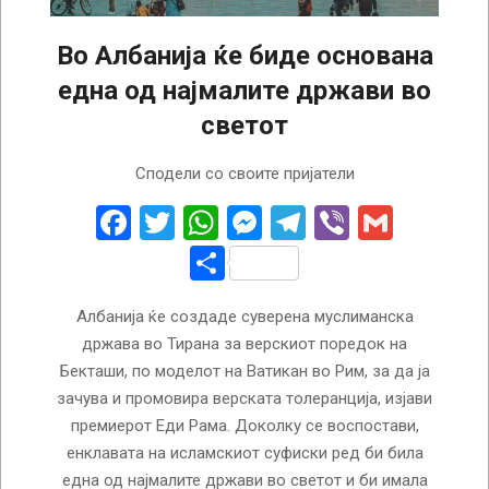
Во Албанија ќе биде основана
една од најмалите држави во
светот
2025-
Сподели со своите пријатели
02-
10
Facebook
Twitter
WhatsApp
Messenger
Telegram
Viber
Gmail
Share
Албанија ќе создаде суверена муслиманска
држава во Тирана за верскиот поредок на
Бекташи, по моделот на Ватикан во Рим, за да ја
зачува и промовира верската толеранција, изјави
премиерот Еди Рама. Доколку се воспостави,
енклавата на исламскиот суфиски ред би била
една од најмалите држави во светот и би имала