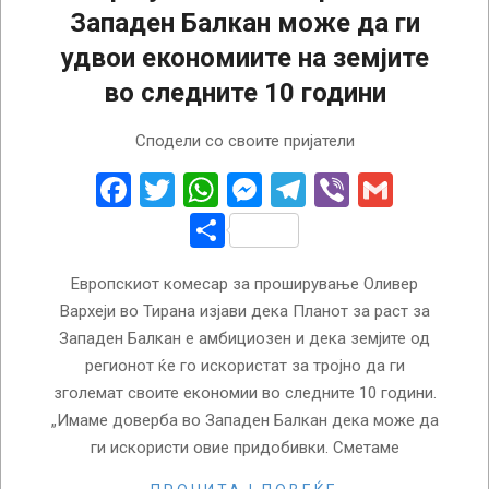
Западен Балкан може да ги
удвои економиите на земјите
во следните 10 години
2024-
Сподели со своите пријатели
02-
29
Facebook
Twitter
WhatsApp
Messenger
Telegram
Viber
Gmail
Share
Европскиот комесар за проширување Оливер
Вархеји во Тирана изјави дека Планот за раст за
Западен Балкан е амбициозен и дека земјите од
регионот ќе го искористат за тројно да ги
зголемат своите економии во следните 10 години.
„Имаме доверба во Западен Балкан дека може да
ги искористи овие придобивки. Сметаме