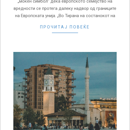
„моќен симбол“ дека европското семејство на
вредности се протега далеку надвор од границите
на Европската унија. „Во Тирана на состанокот на
ПРОЧИТАЈ ПОВЕЌЕ