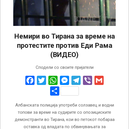
Немири во Тирана за време на
протестите против Еди Рама
(ВИДЕО)
2026-
Сподели со своите пријатели
02-
21
Facebook
Twitter
WhatsApp
Messenger
Telegram
Viber
Gmail
Share
Албанската полиција употреби солзавец и водни
топови за време на судирите со опозициските
демонстранти во Тирана, кои во петокот побараа
оставка од владата по обвинувањата за