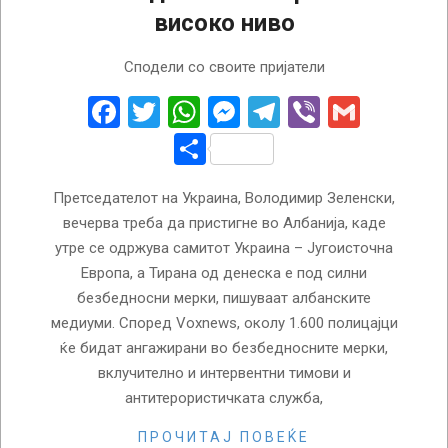
високо ниво
2024-
Сподели со своите пријатели
02-
27
Facebook
Twitter
WhatsApp
Messenger
Telegram
Viber
Gmail
Share
Претседателот на Украина, Володимир Зеленски,
вечерва треба да пристигне во Албанија, каде
утре се одржува самитот Украина – Југоисточна
Европа, а Тирана од денеска е под силни
безбедносни мерки, пишуваат албанските
медиуми. Според Voxnews, околу 1.600 полицајци
ќе бидат ангажирани во безбедносните мерки,
вклучително и интервентни тимови и
антитерористичката служба,
ПРОЧИТАЈ ПОВЕЌЕ