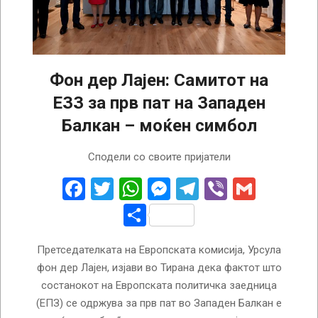
Фон дер Лајен: Самитот на
ЕЗЗ за прв пат на Западен
Балкан – моќен симбол
2025-
Сподели со своите пријатели
05-
16
Facebook
Twitter
WhatsApp
Messenger
Telegram
Viber
Gmail
Share
Претседателката на Европската комисија, Урсула
фон дер Лајен, изјави во Тирана дека фактот што
состанокот на Европската политичка заедница
(ЕПЗ) се одржува за прв пат во Западен Балкан е