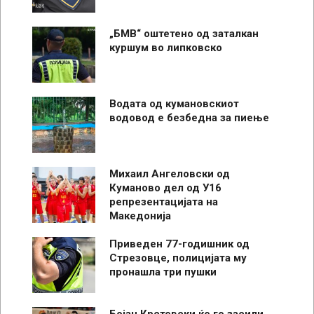
„БМВ“ оштетено од заталкан
куршум во липковско
Водата од кумановскиот
водовод е безбедна за пиење
Михаил Ангеловски од
Куманово дел од У16
репрезентацијата на
Македонија
Приведен 77-годишник од
Стрезовце, полицијата му
пронашла три пушки
Бојан Крстевски ќе го засили