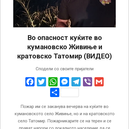
Во опасност куќите во
кумановско Живиње и
кратовско Татомир (ВИДЕО)
2024-
Сподели со своите пријатели
07-
30
Facebook
Twitter
WhatsApp
Messenger
Telegram
Viber
Gmail
Share
Пожар им се заканува вечерва на куќите во
кумановското село Живиње, но и на кратовското
село Татомир. Пожарникарите се на терен и се
прават напори со локалното население да се