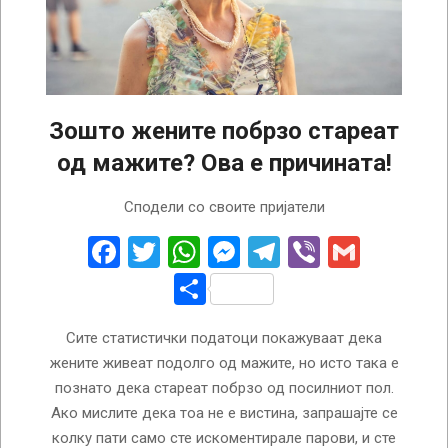
Зошто жените побрзо стареат
од мажите? Ова е причината!
2024-
Сподели со своите пријатели
06-
26
Facebook
Twitter
WhatsApp
Messenger
Telegram
Viber
Gmail
Share
Сите статистички податоци покажуваат дека
жените живеат подолго од мажите, но исто така е
познато дека стареат побрзо од посилниот пол.
Ако мислите дека тоа не е вистина, запрашајте се
колку пати само сте искоментирале парови, и сте