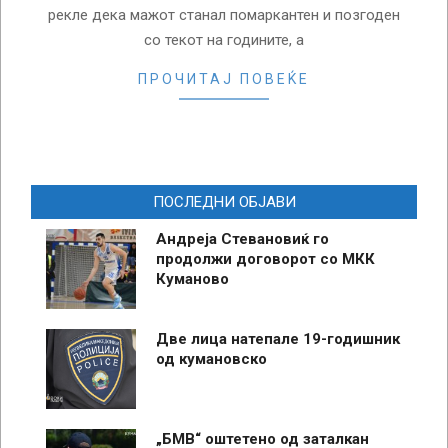
рекле дека мажот станал помаркантен и позгоден
со текот на годините, а
ПРОЧИТАЈ ПОВЕЌЕ
ПОСЛЕДНИ ОБЈАВИ
Андреја Стевановиќ го
продолжи договорот со МКК
Куманово
Две лица натепале 19-годишник
од кумановско
„БМВ“ оштетено од заталкан