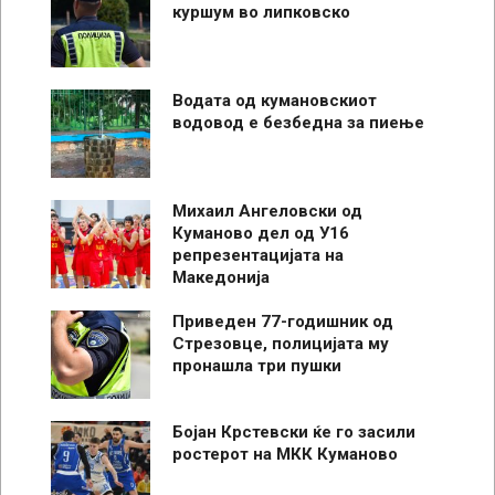
куршум во липковско
Водата од кумановскиот
водовод е безбедна за пиење
Михаил Ангеловски од
Куманово дел од У16
репрезентацијата на
Македонија
Приведен 77-годишник од
Стрезовце, полицијата му
пронашла три пушки
Бојан Крстевски ќе го засили
ростерот на МКК Куманово