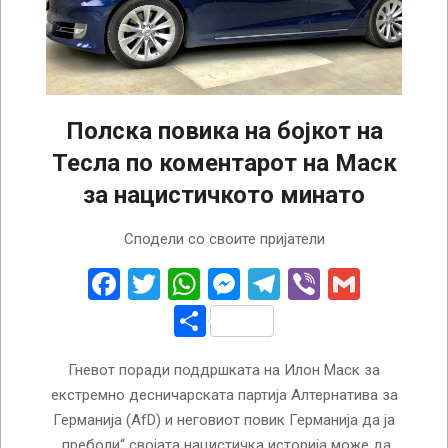
Полска повика на бојкот на
Тесла по коментарот на Маск
за нацистичкото минато
2025-
Сподели со своите пријатели
01-
28
Facebook
Twitter
WhatsApp
Messenger
Telegram
Viber
Gmail
Share
Гневот поради поддршката на Илон Маск за
екстремно десничарската партија Алтернатива за
Германија (AfD) и неговиот повик Германија да ја
„преболи“ својата нацистичка историја може да