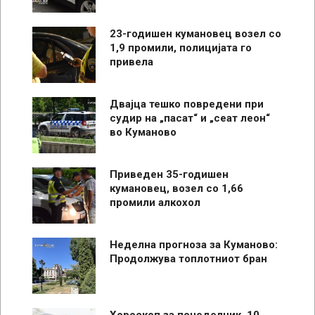
23-годишен кумановец возел со
1,9 промили, полицијата го
привела
Двајца тешко повредени при
судир на „пасат“ и „сеат леон“
во Куманово
Приведен 35-годишен
кумановец, возел со 1,66
промили алкохол
Неделна прогноза за Куманово:
Продолжува топлотниот бран
Хороскоп за понеделник, 10