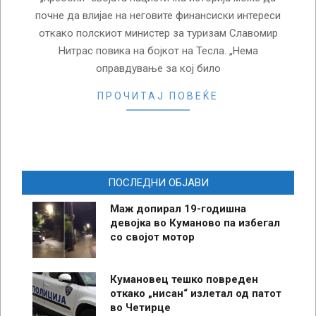
почне да влијае на неговите финансиски интереси
откако полскиот министер за туризам Славомир
Нитрас повика на бојкот на Тесла. „Нема
оправдување за кој било
ПРОЧИТАЈ ПОВЕЌЕ
ПОСЛЕДНИ ОБЈАВИ
Маж допирал 19-годишна
девојка во Куманово па избегал
со својот мотор
Кумановец тешко повреден
откако „нисан“ излетал од патот
во Четирце