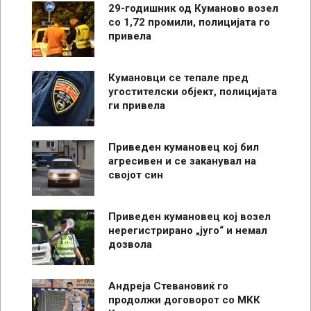
29-годишник од Куманово возел
со 1,72 промили, полицијата го
привела
Кумановци се тепале пред
угостителски објект, полицијата
ги привела
Приведен кумановец кој бил
агресивен и се заканувал на
својот син
Приведен кумановец кој возел
нерегистрирано „југо“ и немал
дозвола
Андреја Стевановиќ го
продолжи договорот со МКК