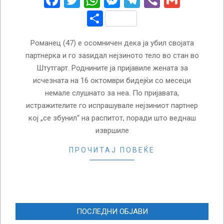
Facebook
Twitter
WhatsApp
Messenger
Telegram
Viber
Gmail
Share
Романец (47) е осомничен дека ја убил својата
партнерка и го заѕидал нејзиното тело во стан во
Штутгарт. Роднините ја пријавиле жената за
исчезната на 16 октомври бидејќи со месеци
немале слушнато за неа. По пријавата,
истражителите го испрашувале нејзиниот партнер
кој „се збунил“ на распитот, поради што веднаш
извршиле
ПРОЧИТАЈ ПОВЕЌЕ
ПОСЛЕДНИ ОБЈАВИ