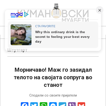
Skip
to
content
КУМАНОВСКИ
МУАБЕТИ
Primary
Navigation
Menu
Штутгарт
Морничаво! Маж го заѕидал
телото на својата сопруга во
станот
2024-
Сподели со своите пријатели
10-
24