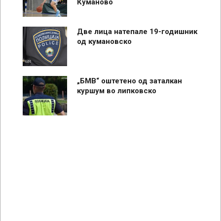
Куманово
Две лица натепале 19-годишник
од кумановско
„БМВ“ оштетено од заталкан
куршум во липковско