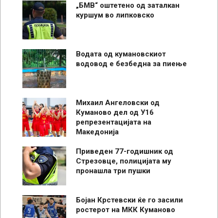
„БМВ“ оштетено од заталкан
куршум во липковско
Водата од кумановскиот
водовод е безбедна за пиење
Михаил Ангеловски од
Куманово дел од У16
репрезентацијата на
Македонија
Приведен 77-годишник од
Стрезовце, полицијата му
пронашла три пушки
Бојан Крстевски ќе го засили
ростерот на МКК Куманово