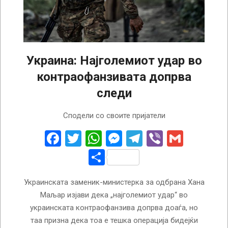
Украина: Најголемиот удар во
контраофанзивата допрва
следи
2023-
Сподели со своите пријатели
06-
20
Facebook
Twitter
WhatsApp
Messenger
Telegram
Viber
Gmail
Share
Украинската заменик-министерка за одбрана Хана
Маљар изјави дека „најголемиот удар“ во
украинската контраофанзива допрва доаѓа, но
таа призна дека тоа е тешка операција бидејќи