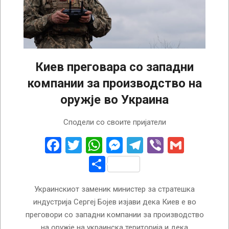
Киев преговара со западни
компании за производство на
оружје во Украина
2023-
Сподели со своите пријатели
06-
20
Facebook
Twitter
WhatsApp
Messenger
Telegram
Viber
Gmail
Share
Украинскиот заменик министер за стратешка
индустрија Сергеј Бојев изјави дека Киев е во
преговори со западни компании за производство
на оружје на украинска територија и дека