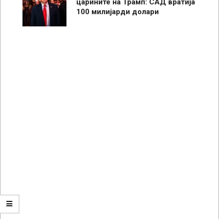
царините на Трамп: САД вратија
100 милијарди долари