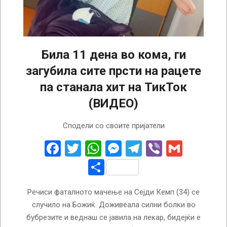
Била 11 дена во кома, ги
загубила сите прсти на рацете
па станала хит на ТикТок
(ВИДЕО)
2022-
Сподели со своите пријатели
03-
28
Facebook
Twitter
WhatsApp
Messenger
Telegram
Viber
Gmail
Share
Речиси фаталното мачење на Сејди Кемп (34) се
случило на Божиќ. Доживеала силни болки во
бубрезите и веднаш се јавила на лекар, бидејќи е