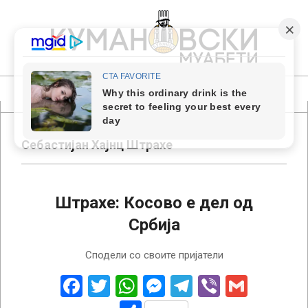
Skip
to
content
КУМАНОВСКИ
МУАБЕТИ
Primary
Navigation
Menu
Себастијан Хајнц Штрахе
Штрахе: Косово е дел од
Србија
2018-
Сподели со своите пријатели
02-
12
Facebook
Twitter
WhatsApp
Messenger
Telegram
Viber
Gmail