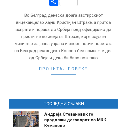
Share
Во Белград денеска доаѓа австирскиот
вицеканцелар Хајнц Кристијан Штрахе, а притоа
испрати и порака до Србија пред официјално да
пристигне во земјата. Штрахе, кој е сојузен
министер за јавна управа и спорт, воочи посетата
на Белград рекол дека Косово без сомнеж е дел
од Србија и дека би било пожелно
ПРОЧИТАЈ ПОВЕЌЕ
ПОСЛЕДНИ ОБЈАВИ
Андреја Стевановиќ го
продолжи договорот со МКК
Куманово