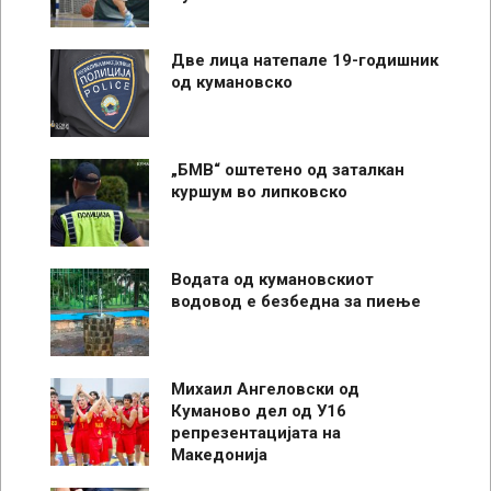
Две лица натепале 19-годишник
од кумановско
„БМВ“ оштетено од заталкан
куршум во липковско
Водата од кумановскиот
водовод е безбедна за пиење
Михаил Ангеловски од
Куманово дел од У16
репрезентацијата на
Македонија