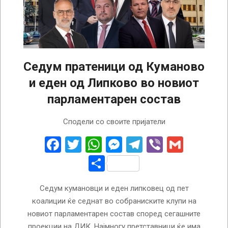
Седум пратеници од Куманово
и еден од Липково во новиот
парламентарен состав
2024-
Сподели со своите пријатели
05-
09
Facebook
Twitter
WhatsApp
Messenger
Telegram
Viber
Gmail
Share
Седум кумановци и еден липковец од пет
коалиции ќе седнат во собраниските клупи на
новиот парламентарен состав според сегашните
проекции на ДИК. Најмногу претставници ќе има