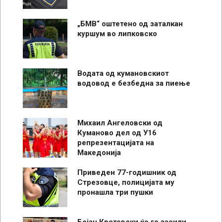
„БМВ“ оштетено од заталкан
куршум во липковско
Водата од кумановскиот
водовод е безбедна за пиење
Михаил Ангеловски од
Куманово дел од У16
репрезентацијата на
Македонија
Приведен 77-годишник од
Стрезовце, полицијата му
пронашла три пушки
Бојан Крстевски ќе го засили