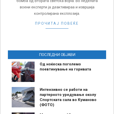
бомба од Втората светска војна. Во неделата
воени експерти ја деактивираа и извршија
контролирана експлозија.
ПРОЧИТАЈ ПОВЕЌЕ
ПОСЛЕДНИ ОБЈАВИ
Од ноќеска поголемо
поевтинување на горивата
Интензивно се работи на
партерното уредување околу
Спортската сала во Куманово
(ФОТО)