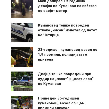
Маж допирал 19-годишна
девојка во Куманово па избегал
со својот мотор
Кумановец тешко повреден
откако „нисан“ излетал од патот
во Четирце
23-годишен кумановец возел со
1,9 промили, полицијата го
привела
Двајца тешко повредени при
судир на „пасат“ и „сеат леон“
во Куманово
Приведен 35-годишен
кумановец, возел со 1,66
промили алкохол