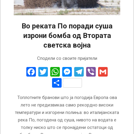
Во реката По поради суша
изрони бомба од Втората
светска војна
2022-
Сподели со своите пријатели
08-
08
Facebook
Twitter
WhatsApp
Messenger
Telegram
Viber
Gmail
Share
Топлотните бранови што ја погодија Европа ова
лето не предизвикаа само рекордно високи
температури и изгорени полиња: во италијанската
река По, погодена од суша, нивото на водата е
толку ниско што се пронајдени остатоци од