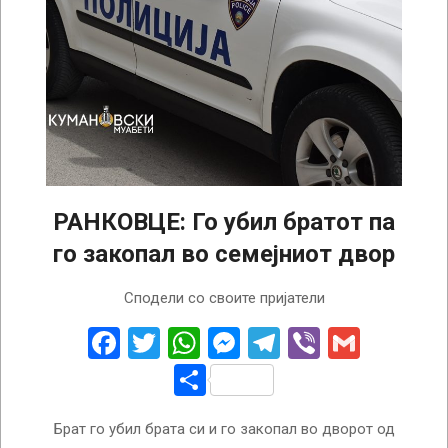
РАНКОВЦЕ: Го убил братот па
го закопал во семејниот двор
2022-
Сподели со своите пријатели
06-
11
Facebook
Twitter
WhatsApp
Messenger
Telegram
Viber
Gmail
Share
Брат го убил брата си и го закопал во дворот од