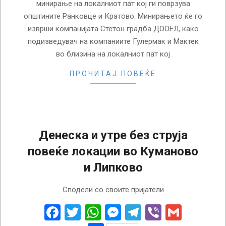
минирање на локалниот пат кој ги поврзува
општините Ранковце и Кратово. Минирањето ќе го
изврши компанијата Стетон градба ДООЕЛ, како
подизведувач на компаниите Гулермак и Мактек
во близина на локалниот пат кој
ПРОЧИТАЈ ПОВЕЌЕ
Денеска и утре без струја
повеќе локации во Куманово
и Липково
2023-
Сподели со своите пријатели
05-
18
Facebook
Twitter
WhatsApp
Messenger
Telegram
Viber
Gmail