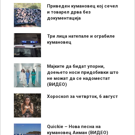
Приведен кумановец кој сечел
и товарел дрва без
документација
Три лица натепале и ограбиле
кумановец
Мајките да бидат упорни,
доењето носи придобивки што
не можат да се надоместат
(ВИДЕО)
Хороскоп за четврток, 6 август
Quickie – Нова песна на
кумановец Аиман (ВИДЕО)