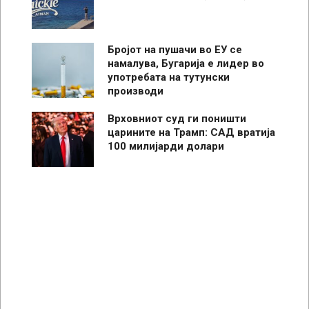
Бројот на пушачи во ЕУ се
намалува, Бугарија е лидер во
употребата на тутунски
производи
Врховниот суд ги поништи
царините на Трамп: САД вратија
100 милијарди долари