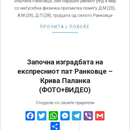
општина Ранковце, бил нарушен јавниот ред и мир
со меѓусебна физичка пресметка помеѓу Д.М.(20),
А.М.(29), Д.П.(28), тројцата од селото Ранковце
ПРОЧИТАЈ ПОВЕЌЕ
Започна изградбата на
експресниот пат Ранковце –
Крива Паланка
(ФОТО+ВИДЕО)
2018-
Сподели со своите пријатели
06-
23
Facebook
Twitter
WhatsApp
Messenger
Telegram
Viber
Gmail
Share