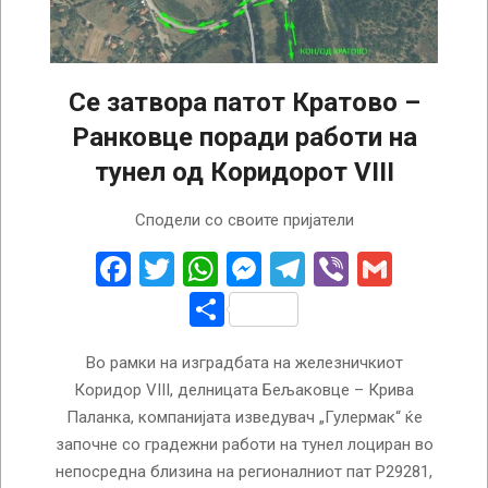
Се затвора патот Кратово –
Ранковце поради работи на
тунел од Коридорот VIII
2025-
Сподели со своите пријатели
07-
04
Facebook
Twitter
WhatsApp
Messenger
Telegram
Viber
Gmail
Share
Во рамки на изградбата на железничкиот
Коридор VIII, делницата Бељаковце – Крива
Паланка, компанијата изведувач „Гулермак“ ќе
започне со градежни работи на тунел лоциран во
непосредна близина на регионалниот пат Р29281,