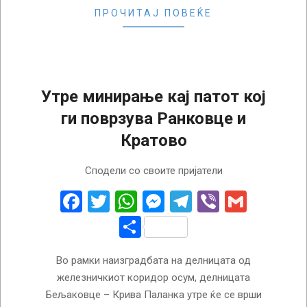
ПРОЧИТАЈ ПОВЕЌЕ
Утре минирање кај патот кој
ги поврзува Ранковце и
Кратово
2023-
Сподели со своите пријатели
07-
06
Facebook
Twitter
WhatsApp
Messenger
Telegram
Viber
Gmail
Share
Во рамки наизградбата на делницата од
железничкиот коридор осум, делницата
Бељаковце – Крива Паланка утре ќе се врши