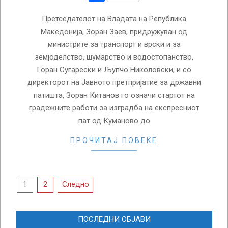
Претседателот на Владата на Република
Македонија, Зоран Заев, придружуван од
министрите за транспорт и врски и за
земјоделство, шумарство и водостопанство,
Горан Сугарески и Љупчо Николовски, и со
директорот на Јавното претпријатие за државни
патишта, Зоран Китанов го означи стартот на
градежните работи за изградба на експресниот
пат од Куманово до
ПРОЧИТАЈ ПОВЕЌЕ
Posts
1
2
Следно
pagination
ПОСЛЕДНИ ОБЈАВИ