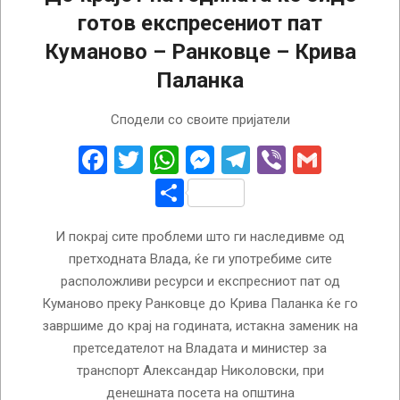
готов експресениот пат
Куманово – Ранковце – Крива
Паланка
2024-
Сподели со своите пријатели
07-
23
Facebook
Twitter
WhatsApp
Messenger
Telegram
Viber
Gmail
Share
И покрај сите проблеми што ги наследивме од
претходната Влада, ќе ги употребиме сите
расположливи ресурси и експресниот пат од
Куманово преку Ранковце до Крива Паланка ќе го
завршиме до крај на годината, истакна заменик на
претседателот на Владата и министер за
транспорт Александар Николовски, при
денешната посета на општина