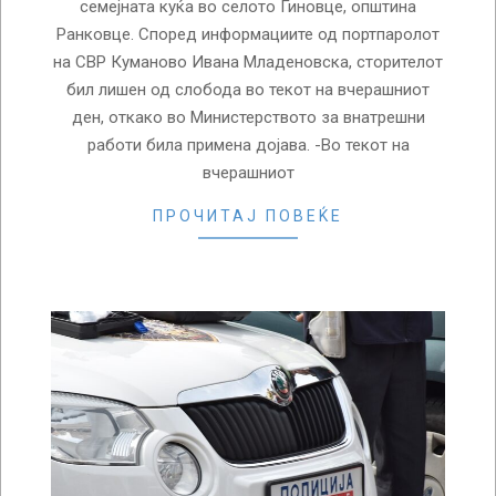
семејната куќа во селото Гиновце, општина
Ранковце. Според информациите од портпаролот
на СВР Куманово Ивана Младеновска, сторителот
бил лишен од слобода во текот на вчерашниот
ден, откако во Министерството за внатрешни
работи била примена дојава. -Во текот на
вчерашниот
ПРОЧИТАЈ ПОВЕЌЕ