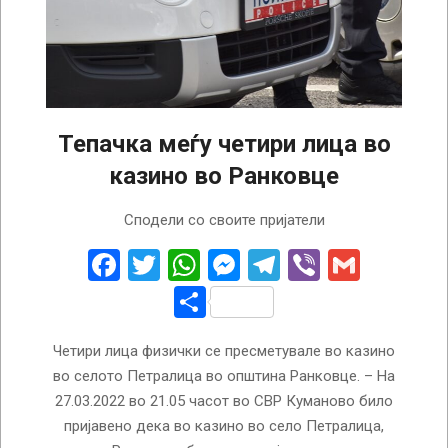
Тепачка меѓу четири лица во
казино во Ранковце
2022-
Сподели со своите пријатели
03-
28
Facebook
Twitter
WhatsApp
Messenger
Telegram
Viber
Gmail
Share
Четири лица физички се пресметувале во казино
во селото Петралица во општина Ранковце. – На
27.03.2022 во 21.05 часот во СВР Куманово било
пријавено дека во казино во село Петралица,