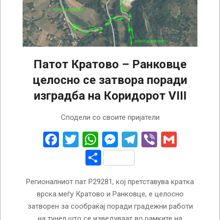
Патот Кратово – Ранковце
целосно се затвора поради
изградба на Коридорот VIII
2025-
Сподели со своите пријатели
09-
12
Facebook
Twitter
WhatsApp
Messenger
Telegram
Viber
Gmail
Share
Регионалниот пат Р29281, кој претставува кратка
врска меѓу Кратово и Ранковце, е целосно
затворен за сообраќај поради градежни работи
на тунел што се изведуваат во рамките на