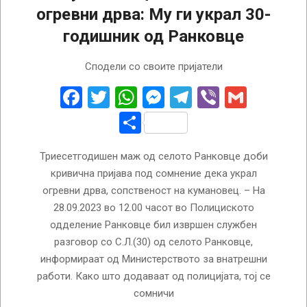
огревни дрва: Му ги украл 30-
годишник од Ранковце
2023-
Сподели со своите пријатели
09-
29
Facebook
Twitter
WhatsApp
Messenger
Telegram
Viber
Gmail
Share
Триесетгодишен маж од селото Ранковце доби
кривична пријава под сомнение дека украл
огревни дрва, сопственост на кумановец. – На
28.09.2023 во 12.00 часот во Полициското
одделение Ранковце бил извршен службен
разговор со С.Л.(30) од селото Ранковце,
информираат од Министерството за внатрешни
работи. Како што додаваат од полицијата, тој се
сомничи