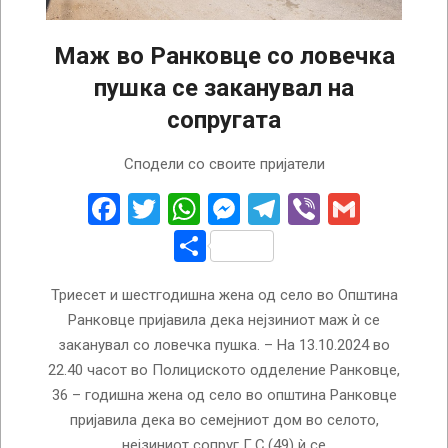
Маж во Ранковце со ловечка
пушка се заканувал на
сопругата
2024-
Сподели со своите пријатели
10-
14
Facebook
Twitter
WhatsApp
Messenger
Telegram
Viber
Gmail
Share
Триесет и шестгодишна жена од село во Општина
Ранковце пријавила дека нејзиниот маж ѝ се
заканувал со ловечка пушка. – На 13.10.2024 во
22.40 часот во Полициското одделение Ранковце,
36 – годишна жена од село во општина Ранковце
пријавила дека во семејниот дом во селото,
нејзиниот сопруг Г.С.(49) ѝ се