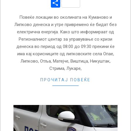
Share
Повеќе локации во околината на Куманово и
Липково денеска и утре привремено ќе бидат без
електрична енергија. Како што информираат од
Регионалниот центар за управување со кризи
денеска во период од 08:00 до 09:30 прекини ќе
има кај корисниците од липковските села Опае,
Липково, Отља, Матејче, Виштица, Никуштак,
Стрима, Лукаре,
ПРОЧИТАЈ ПОВЕЌЕ