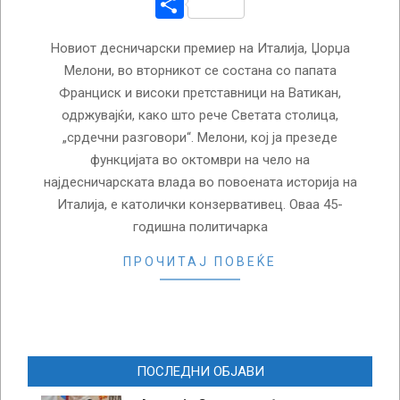
Share
Новиот десничарски премиер на Италија, Џорџa
Мелони, во вторникот се состана со папата
Франциск и високи претставници на Ватикан,
одржувајќи, како што рече Светата столица,
„срдечни разговори“. Мелони, кој ја презеде
функцијата во октомври на чело на
најдесничарската влада во повоената историја на
Италија, е католички конзервативец. Оваа 45-
годишна политичарка
ПРОЧИТАЈ ПОВЕЌЕ
ПОСЛЕДНИ ОБЈАВИ