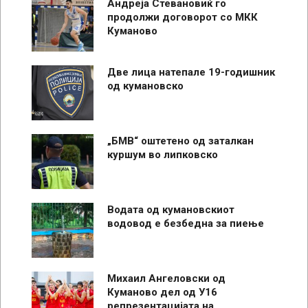
Андреја Стевановиќ го
продолжи договорот со МКК
Куманово
Две лица натепале 19-годишник
од кумановско
„БМВ“ оштетено од заталкан
куршум во липковско
Водата од кумановскиот
водовод е безбедна за пиење
Михаил Ангеловски од
Куманово дел од У16
репрезентацијата на