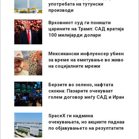
употребата на тутунски
производи
Врховниот суд ги поништи
царините на Трамп: САД вратија
100 милијарди долари
Мексикански инфлуенсер убиен
за време на емитување во живо
на социјалните мрежи
Берзите во зелено, нафтата
скокна: Пазарите очекуваат
голем договор меѓу САД и Иран
SpaceX ги надмина
очекувањата, но акциите паднаа
по објавувањето на резултатите