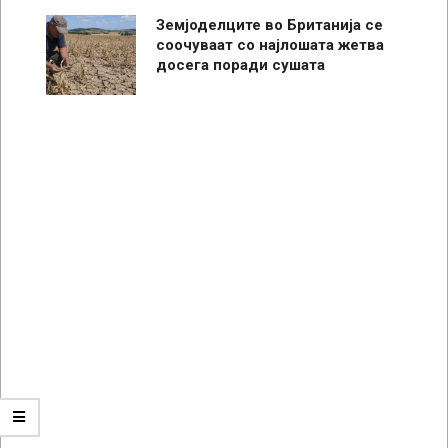
Земјоделците во Британија се
соочуваат со најлошата жетва
досега поради сушата