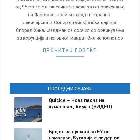
од 95 отсто од гласачите гласаа за отповикување
на Фелдман, политичар од централно-
левичарската Социјалдемократска партија.
Според Хина, Фелдман се соочил со обвинувања
за корупција и неговиот мандат бил исполнет со
ПРОЧИТАЈ ПОВЕЌЕ
ПОСЛЕДНИ ОБЈАВИ
Quickie – Нова песна на
кумановец Аиман (ВИДЕО)
Бројот на пушачи во ЕУ се
намалува, Бугарија е лидер во