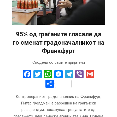
95% од граѓаните гласале да
го сменат градоначалникот на
Франкфурт
2022-
Сподели со своите пријатели
11-
07
Facebook
Twitter
WhatsApp
Messenger
Telegram
Viber
Gmail
Share
Контроверзниот градоначалник на Франкфурт,
Питер Фелдман, е разрешен на граѓански
референдум, покажуваат резултатите од
гласањето, јави денеска агенцијата Хина. Повеќе