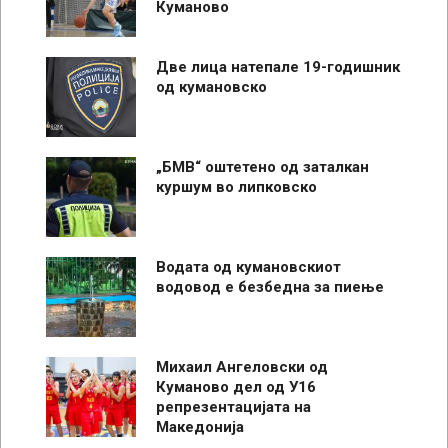
Куманово
Две лица натепале 19-годишник
од кумановско
„БМВ“ оштетено од заталкан
куршум во липковско
Водата од кумановскиот
водовод е безбедна за пиење
Михаил Ангеловски од
Куманово дел од У16
репрезентацијата на
Македонија