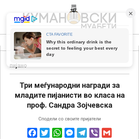
Skip
to
content
КУМАНОВСКИ
МУАБЕТИ
Primary
Navigation
Menu
пијано
Три меѓународни награди за
младите пијанисти во класа на
проф. Сандра Зојчевска
2015-
Сподели со своите пријатели
04-
23
Facebook
Twitter
WhatsApp
Messenger
Telegram
Viber
Gmail