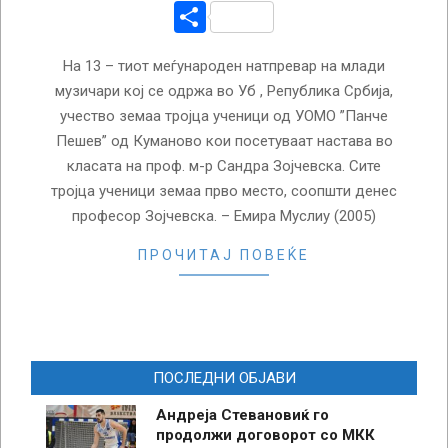
Share
На 13 – тиот меѓународен натпревар на млади
музичари кој се одржа во Уб , Република Србија,
учество земаа тројца ученици од УОМО ”Панче
Пешев” од Куманово кои посетуваат настава во
класата на проф. м-р Сандра Зојчевска. Сите
тројца ученици земаа прво место, соопшти денес
професор Зојчевска. – Емира Муслиу (2005)
ПРОЧИТАЈ ПОВЕЌЕ
ПОСЛЕДНИ ОБЈАВИ
Андреја Стевановиќ го
продолжи договорот со МКК