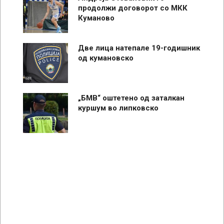
продолжи договорот со МКК
Куманово
Две лица натепале 19-годишник
од кумановско
„БМВ“ оштетено од заталкан
куршум во липковско