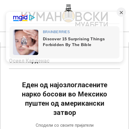
Skip
to
content
КУМАНОВСКИ
МУАБЕТИ
Primary
Navigation
Menu
Осиел Карденас
Еден од најозлогласените
нарко босови во Мексико
пуштен од американски
затвор
2024-
Сподели со своите пријатели
08-