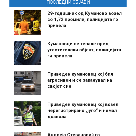
ПОСЛЕДНИ ОБЈАВИ
29-годишник од Куманово возел
со 1,72 промили, полицијата го
привела
Кумановци се тепале пред
угостителски објект, полицијата
ги привела
Приведен кумановец кој бил
агресивен и се заканувал на
својот син
Приведен кумановец кој возел
нерегистрирано „југо“ и немал
дозвола
Андреја Стевановиќ го