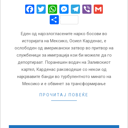
31
Facebook
Twitter
WhatsApp
Messenger
Telegram
Viber
Gmail
Share
Еден од најозлогласените нарко босови во
историјата на Мексико, Осиел Карденас, е
ослободен од американски затвор во притвор на
службеници за имиграција кои би можеле да го
депортираат. Поранешен водач на Заливскиот
картел, Карденас раководеше со некои од
најкрвавите банди во турбулентното минато на
Мексико и е обвинет за трансформирање
ПРОЧИТАЈ ПОВЕЌЕ