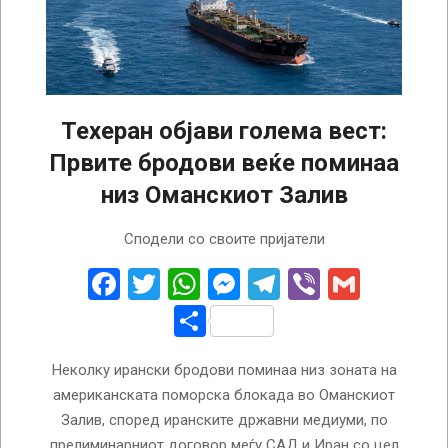
Техеран објави голема вест:
Првите бродови веќе поминаа
низ Оманскиот Залив
2026-
Сподели со своите пријатели
06-
16
Facebook
Twitter
WhatsApp
Messenger
Telegram
Viber
Gmail
Share
Неколку ирански бродови поминаа низ зоната на
американската поморска блокада во Оманскиот
Залив, според иранските државни медиуми, по
прелиминарниот договор меѓу САД и Иран со цел