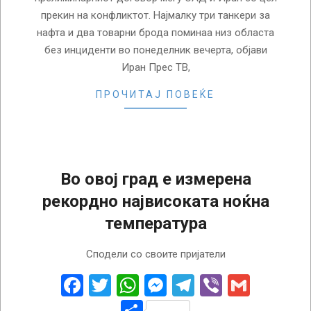
прекин на конфликтот. Најмалку три танкери за
нафта и два товарни брода поминаа низ областа
без инциденти во понеделник вечерта, објави
Иран Прес ТВ,
ПРОЧИТАЈ ПОВЕЌЕ
Во овој град е измерена
рекордно највисоката ноќна
температура
2018-
Сподели со своите пријатели
06-
30
Facebook
Twitter
WhatsApp
Messenger
Telegram
Viber
Gmail
Share