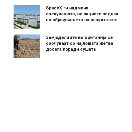
SpaceX ги надмина
очекувањата, но акциите паднаа
по објавувањето на резултатите
Земјоделците во Британија се
соочуваат со најлошата жетва
досега поради сушата