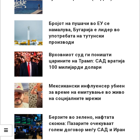
Бројот на пушачи во ЕУ се
намалува, Бугарија е лидер во
употребата на тутунски
производи
Врховниот суд ги поништи
царините на Трамп: САД вратија
100 милијарди долари
Мексикански инфлуенсер убиен
за време на емитување во живо
на социјалните мрежи
Берзите во зелено, нафтата
скокна: Пазарите очекуваат
голем договор меѓу САД и Иран