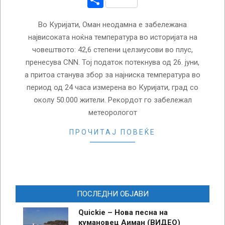
Во Куријати, Оман неодамна е забележана
највисоката ноќна температура во историјата на
човештвото: 42,6 степени целзиусови во плус,
пренесува CNN. Тој податок потекнува од 26. јуни,
а притоа станува збор за најниска температура во
период од 24 часа измерена во Куријати, град со
околу 50.000 жители. Рекордот го забележал
метеорологот
ПРОЧИТАЈ ПОВЕЌЕ
ПОСЛЕДНИ ОБЈАВИ
Quickie – Нова песна на
кумановец Аиман (ВИДЕО)