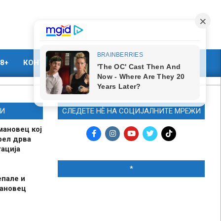
8+
КОНТАКТ
МАРКЕТИНГ
И
СЛЕДЕТЕ НЀ НА СОЦИЈАЛНИТЕ МРЕЖИ
мановец кој
рел дрва
ација
*
епале и
мановец