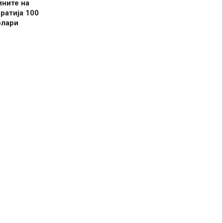
ините на
ратија 100
олари