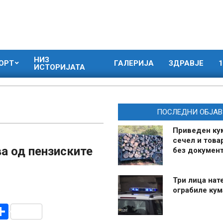
НИЗ
ОРТ
ГАЛЕРИЈА
ЗДРАВЈЕ
1
ИСТОРИЈАТА
ПОСЛЕДНИ ОБЈАВ
Приведен ку
сечел и това
а од пензиските
без документ
Три лица нат
ограбиле ку
r
am
r
mail
Share