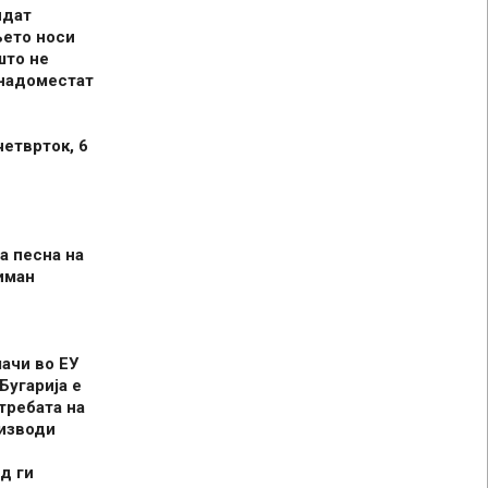
идат
њето носи
што не
 надоместат
четврток, 6
а песна на
иман
шачи во ЕУ
Бугарија е
требата на
оизводи
д ги