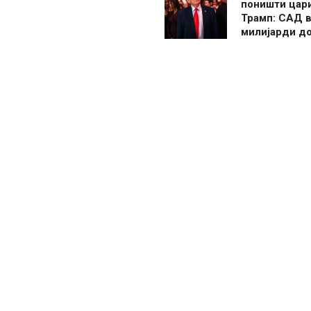
поништи цар
Трамп: САД в
милијарди д