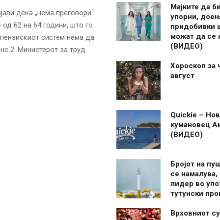
Мајките да б
јави дека „нема преговори“
упорни, дое
од 62 на 64 години, што го
придобивки 
можат да се
 пензискиот систем нема да
(ВИДЕО)
нс 2. Министерот за труд
Хороскоп за 
август
Quickie – Нов
кумановец А
(ВИДЕО)
Бројот на пу
се намалува, 
лидер во упо
тутунски пр
Врховниот су