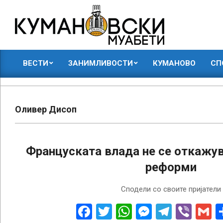
Skip
to
content
КУМАНОВСКИ
ВЕСТИ
ЗАНИМЛИВОСТИ
КУМАНОВО
СП
МУАБЕТИ
Primary
Navigation
Menu
Оливер Дисоп
Француската влада не се откажув
реформи
2023-
Сподели со своите пријатели
02-
01
Facebook
Twitter
WhatsApp
Messenge
Telegr
Vibe
G