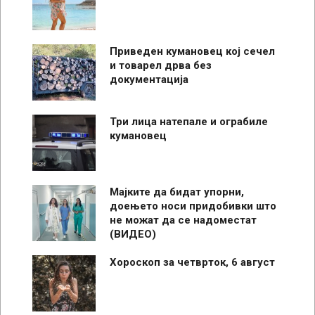
Приведен кумановец кој сечел
и товарел дрва без
документација
Три лица натепале и ограбиле
кумановец
Мајките да бидат упорни,
доењето носи придобивки што
не можат да се надоместат
(ВИДЕО)
Хороскоп за четврток, 6 август