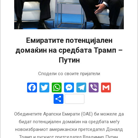
Емиратите потенцијален
домаќин на средбата Трамп –
Путин
2025-
Сподели со своите пријатели
01-
15
Facebook
Twitter
WhatsApp
Messenger
Telegram
Viber
Gmail
Share
Обединетите Арапски Емирати (ОАЕ) би можеле да
бидат потенцијален домаќин на средбата меѓу
новоизбраниот американски претседател Доналд
Трамп и рускиот претседател Владимир Путин.