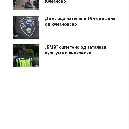
Куманово
Две лица натепале 19-годишник
од кумановско
„БМВ“ оштетено од заталкан
куршум во липковско