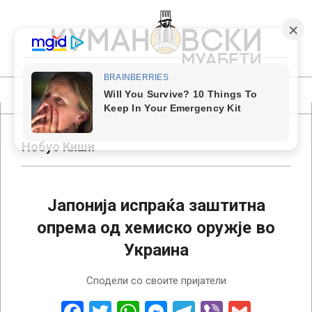
Skip
to
content
КУМАНОВСКИ
МУАБЕТИ
Primary
Navigation
Menu
Нобуо Киши
Јапонија испраќа заштитна
опрема од хемиско оружје во
Украина
2022-
Сподели со своите пријатели
04-
19