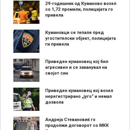
29-годишник од Куманово возел
со 1,72 промили, полицијата го
привела
Кумановци се тепале пред
угостителски објект, полицијата
ги привела
Приведен кумановец кој бил
агресивен и се заканувал на
својот син
Приведен кумановец кој возел
нерегистрирано „југо“ и немал
дозвола
Андреја Стевановиќ го
продолжи договорот со МКК