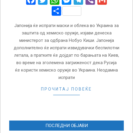
Facebook
Twitter
WhatsApp
Messenger
Telegram
Viber
Gmail
Share
Јапонија ќе испрати маски и облека во Украина за
заштита од хемиско оружје, изјави денеска
министерот за одбрана Нобуо Киши. Јапонија
дополнително ќе испрати извидувачки беспилотни
летала, а пратките ќе дојдат по барањата на Киев,
во време на зголемена загриженост дека Русија
ќе користи хемиско оружје во Украина. Неодамна
испрати
ПРОЧИТАЈ ПОВЕЌЕ
ПОСЛЕДНИ ОБЈАВИ