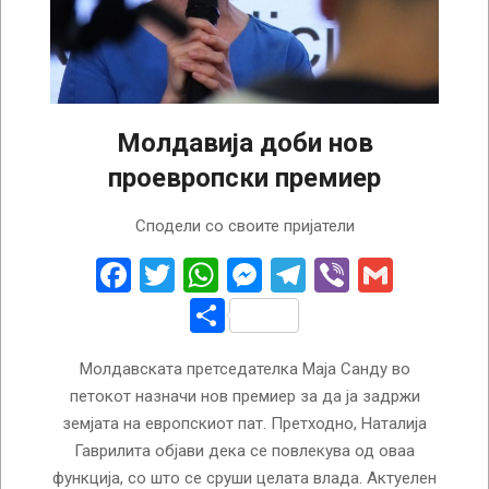
Молдавија доби нов
проевропски премиер
2023-
Сподели со своите пријатели
02-
11
Facebook
Twitter
WhatsApp
Messenger
Telegram
Viber
Gmail
Share
Молдавската претседателка Маја Санду во
петокот назначи нов премиер за да ја задржи
земјата на европскиот пат. Претходно, Наталија
Гаврилита објави дека се повлекува од оваа
функција, со што се сруши целата влада. Актуелен