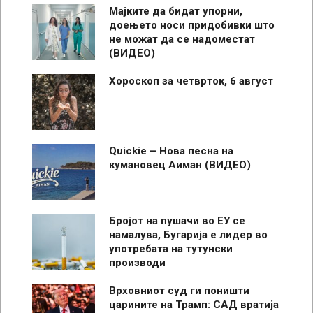
Мајките да бидат упорни,
доењето носи придобивки што
не можат да се надоместат
(ВИДЕО)
Хороскоп за четврток, 6 август
Quickie – Нова песна на
кумановец Аиман (ВИДЕО)
Бројот на пушачи во ЕУ се
намалува, Бугарија е лидер во
употребата на тутунски
производи
Врховниот суд ги поништи
царините на Трамп: САД вратија