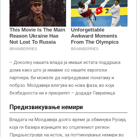
– Доколку нашата влада ја имаше истата поддршка
дома како што ја имавме со нашите европски
партнери, би можеле да напредуваме понатаму и
побрзо. Молдавија влегува во нова фаза, во која
безбедноста ни е приоритет – додаде Гаврилица.
Предизвикување немири
Владата на Молдавија долго време ја обвинува Русија,
која ги базира војниците во отцепениот регион
Придњестровје на исток, за поттикнување немири во