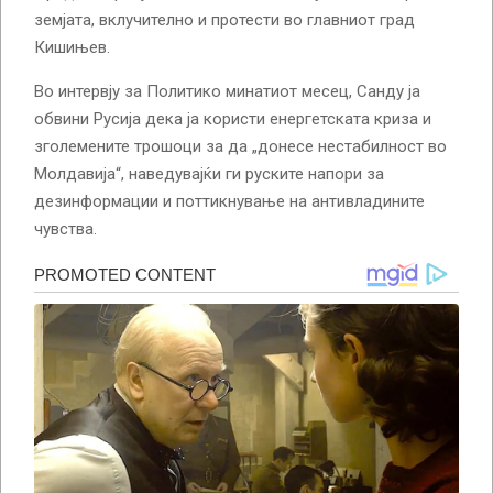
земјата, вклучително и протести во главниот град
Кишињев.
Во интервју за Политико минатиот месец, Санду ја
обвини Русија дека ја користи енергетската криза и
зголемените трошоци за да „донесе нестабилност во
Молдавија“, наведувајќи ги руските напори за
дезинформации и поттикнување на антивладините
чувства.