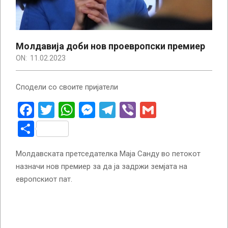
Молдавија доби нов проевропски премиер
ON:
11.02.2023
Сподели со своите пријатели
Facebook
Twitter
WhatsApp
Messenger
Telegram
Viber
Gmail
Share
Молдавската претседателка Маја Санду во петокот
назначи нов премиер за да ја задржи земјата на
европскиот пат.