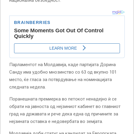
национална безбедност.
Парламентот на Молдавија, каде партијата Дорина
Санду има удобно мнозинство со 63 од вкупно 101
место, ќе гласа за потврдување на номинацијата
следната недела.
Поранешната премиерка во петокот ненадејно ѝ се
обрати на јавноста од нејзиниот кабинет во главниот
град на државата и рече дека една од причините за
нејзината оставка е недовербата во земјата.
Молдавија доби статус на кандидат за Европската