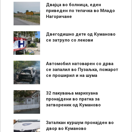
Двајца во болница, еден
приведен по тепачка во Младо
Нагоричане
Двегодишно дете од Куманово
се затруло со лекови
Автомобил натоварен со дрва
се запалил во Пузаљка, пожарот
се проширил и на шума
32 пакувања марихуана
пронајдени во пратка за
затвореник од Куманово
Заталкан куршум пронајден во
двор во Куманово