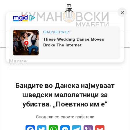
Skip
to
content
КУМАНОВСКИ
МУАБЕТИ
Primary
Navigation
Menu
Малме
Бандите во Данска најмуваат
шведски малолетници за
убиствa. „Поевтино им е“
2024-
Сподели со своите пријатели
09-
12