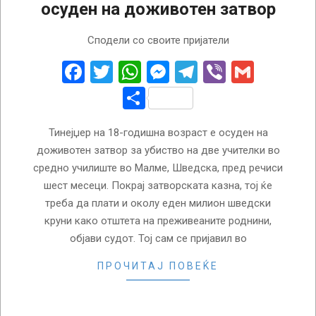
осуден на доживотен затвор
2022-
Сподели со своите пријатели
09-
08
Facebook
Twitter
WhatsApp
Messenger
Telegram
Viber
Gmail
Share
Тинејџер на 18-годишна возраст е осуден на
доживотен затвор за убиство на две учителки во
средно училиште во Малме, Шведска, пред речиси
шест месеци. Покрај затворската казна, тој ќе
треба да плати и околу еден милион шведски
круни како отштета на преживеаните роднини,
објави судот. Тој сам се пријавил во
ПРОЧИТАЈ ПОВЕЌЕ