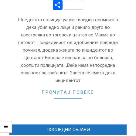
Share
Шведската полиција уапси тинејџер осомничен
дека убил едно лице и ранило друго во
престрелка во трговски центар во Малме во
петокот. Повредениот од здобиените повреди
починал, додека жената по инцидентот во
Центарот Емпора е испратена во болница,
соопшти полицијата. „Веќе нема непосредна
опасност за граѓаните. Засега се смета дека
инцидентот
ПРОЧИТАЈ ПОВЕЌЕ
ПОСЛЕДНИ ОБЈАВИ