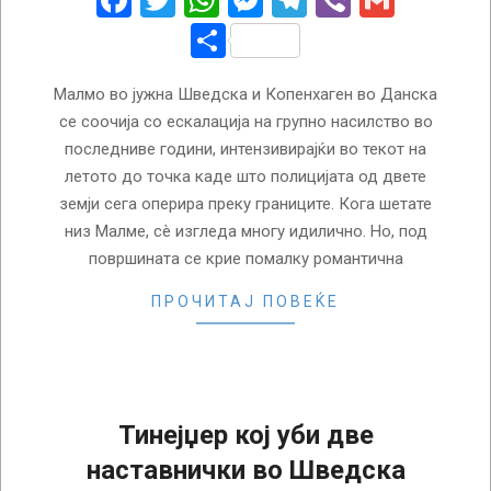
Facebook
Twitter
WhatsApp
Messenger
Telegram
Viber
Gmail
Share
Малмо во јужна Шведска и Копенхаген во Данска
се соочија со ескалација на групно насилство во
последниве години, интензивирајќи во текот на
летото до точка каде што полицијата од двете
земји сега оперира преку границите. Кога шетате
низ Малме, сè изгледа многу идилично. Но, под
површината се крие помалку романтична
ПРОЧИТАЈ ПОВЕЌЕ
Тинејџер кој уби две
наставнички во Шведска