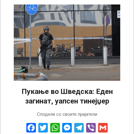
Пукање во Шведска: Еден
загинат, уапсен тинејџер
2022-
Сподели со своите пријатели
08-
20
Facebook
Twitter
WhatsApp
Messenger
Telegram
Viber
Gmail