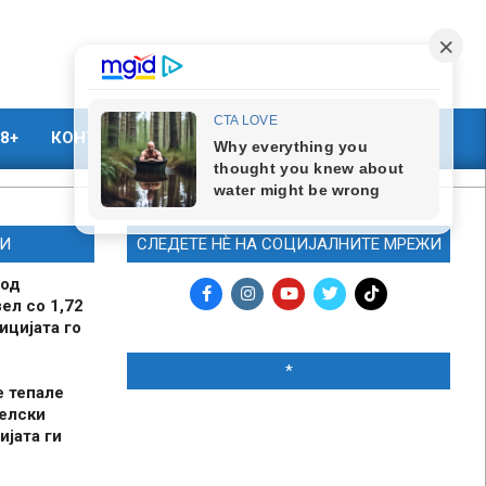
8+
КОНТАКТ
МАРКЕТИНГ
И
СЛЕДЕТЕ НЀ НА СОЦИЈАЛНИТЕ МРЕЖИ
 од
ел со 1,72
ицијата го
*
е тепале
елски
ијата ги