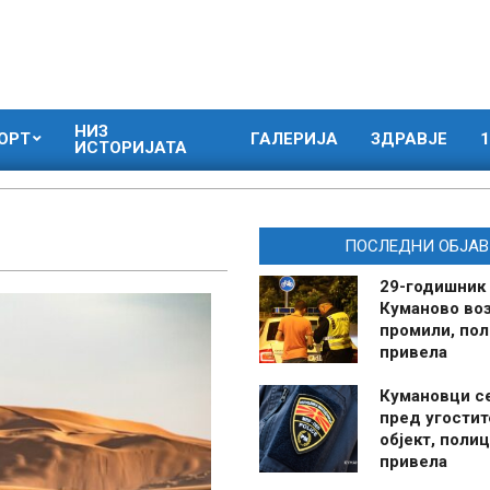
НИЗ
ОРТ
ГАЛЕРИЈА
ЗДРАВЈЕ
1
ИСТОРИЈАТА
ПОСЛЕДНИ ОБЈАВ
29-годишник
Куманово воз
промили, пол
привела
Кумановци с
пред угостит
објект, полиц
привела