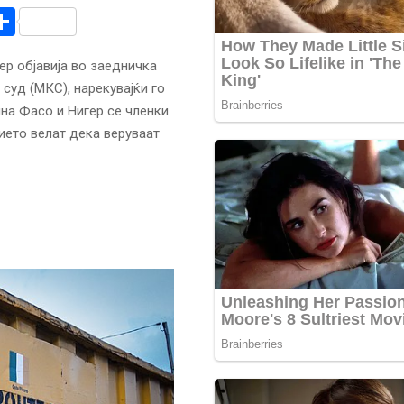
r
am
r
mail
Share
ер објавија во заедничка
суд (МКС), нарекувајќи го
ина Фасо и Нигер се членки
ието велат дека веруваат