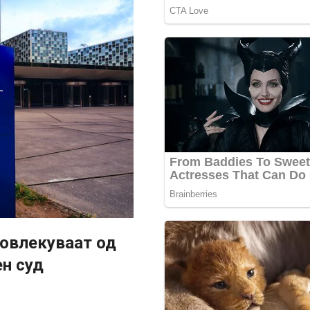
повлекуваат од
н суд