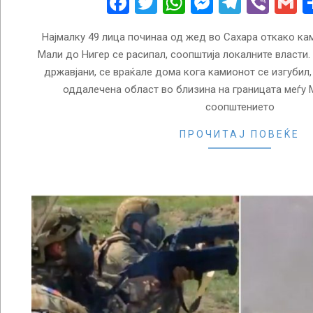
Facebook
Twitter
WhatsApp
Messenge
Telegr
Vibe
G
Најмалку 49 лица починаа од жед во Сахара откако кам
Мали до Нигер се расипал, соопштија локалните власти.
државјани, се враќале дома кога камионот се изгубил,
оддалечена област во близина на границата меѓу 
соопштението
ПРОЧИТАЈ ПОВЕЌЕ