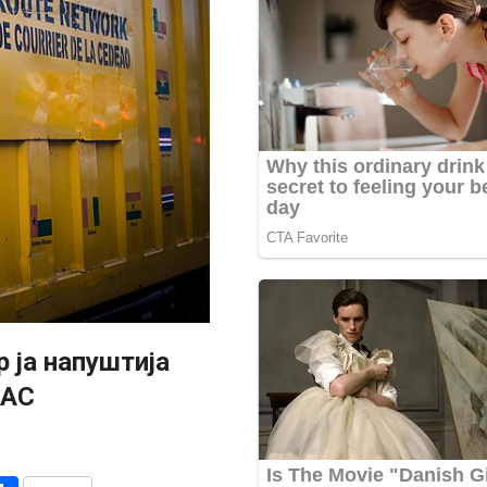
р ја напуштија
ВАС