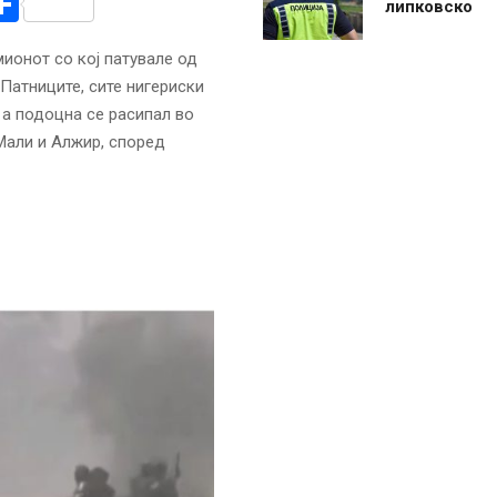
r
am
r
mail
Share
липковско
ионот со кој патувале од
 Патниците, сите нигериски
 а подоцна се расипал во
Мали и Алжир, според