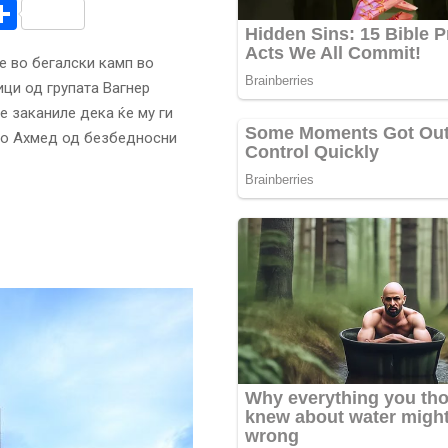
r
am
r
mail
Share
е во бегалски камп во
ици од групата Вагнер
е заканиле дека ќе му ги
 во Ахмед од безбедносни