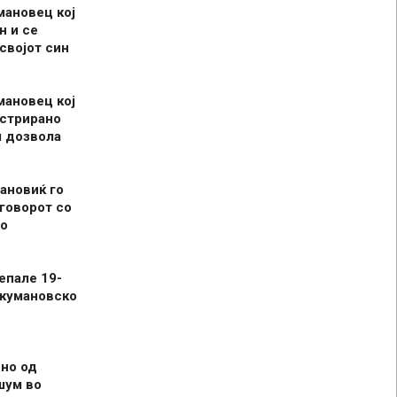
мановец кој
н и се
 својот син
мановец кој
истрирано
л дозвола
ановиќ го
говорот со
о
епале 19-
 кумановско
но од
шум во