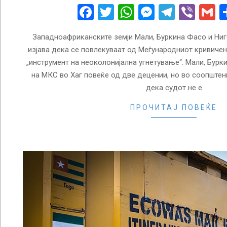
23
Facebook
Twitter
WhatsApp
Messenge
Telegr
Vibe
G
Западноафриканските земји Мали, Буркина Фасо и Ниг
изјава дека се повлекуваат од Меѓународниот кривичен 
„инструмент на неоколонијална угнетување“. Мали, Бурк
на МКС во Хаг повеќе од две децении, но во соопштен
дека судот не е
ПРОЧИТАЈ ПОВЕЌЕ