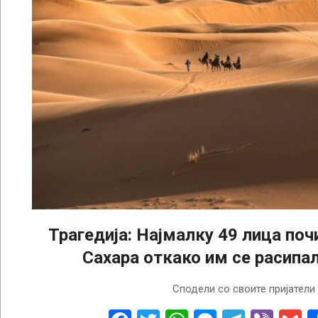
Трагедија: Најмалку 49 лица поч
Сахара откако им се расипа
2026-
Сподели со своите пријатели
06-
06