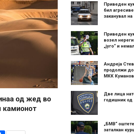
Приведен ку
бил агресиве
заканувал на
Приведен ку
возел нерег
„југо“ и нема
Андреја Стев
продолжи до
МКК Куманов
Две лица нат
инаа од жед во
годишник од
л камионот
„БМВ“ оштете
заталкан кур