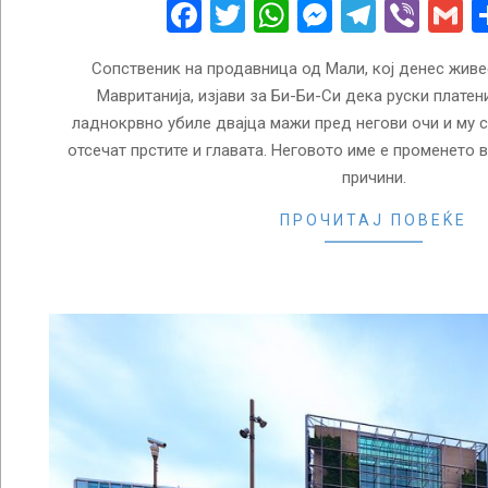
26
Facebook
Twitter
WhatsApp
Messenge
Telegr
Vibe
G
Сопственик на продавница од Мали, кој денес живе
Мавританија, изјави за Би-Би-Си дека руски платен
ладнокрвно убиле двајца мажи пред негови очи и му с
отсечат прстите и главата. Неговото име е променето
причини.
ПРОЧИТАЈ ПОВЕЌЕ