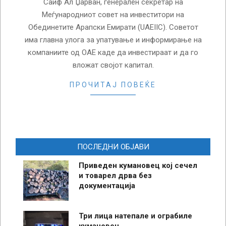
Саиф Ал Џарван, генерален секретар на
Меѓународниот совет на инвеститори на
Обединетите Арапски Емирати (UAEIIC). Советот
има главна улога за упатување и информирање на
компаниите од ОАЕ каде да инвестираат и да го
вложат својот капитал.
ПРОЧИТАЈ ПОВЕЌЕ
ПОСЛЕДНИ ОБЈАВИ
Приведен кумановец кој сечел
и товарел дрва без
документација
Три лица натепале и ограбиле
кумановец