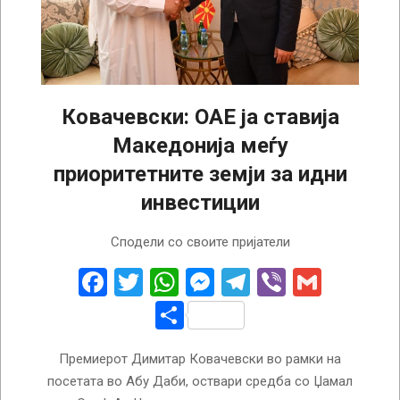
Ковачевски: ОАЕ ја ставија
Македонија меѓу
приоритетните земји за идни
инвестиции
2022-
Сподели со своите пријатели
10-
19
Facebook
Twitter
WhatsApp
Messenger
Telegram
Viber
Gmail
Share
Премиерот Димитар Ковачевски во рамки на
посетата во Абу Даби, оствари средба со Џамал