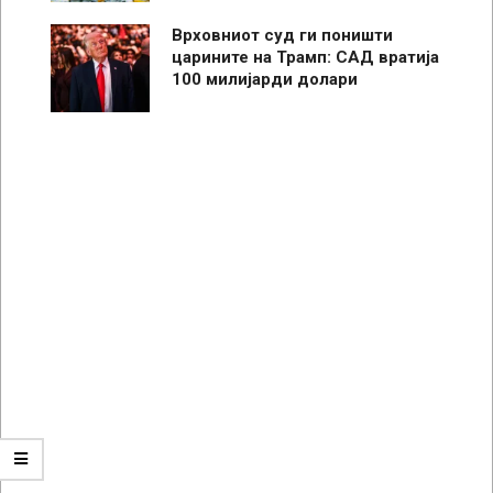
Врховниот суд ги поништи
царините на Трамп: САД вратија
100 милијарди долари