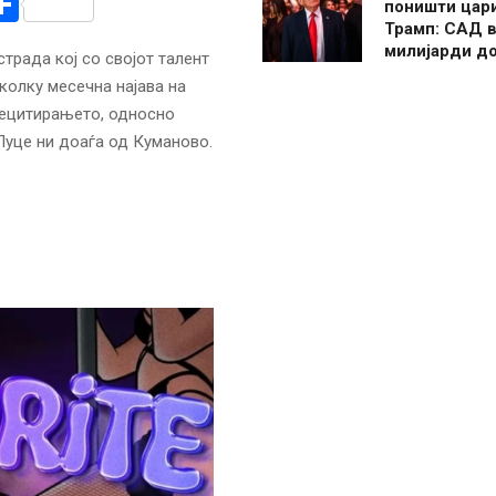
r
am
r
mail
Share
поништи цар
Трамп: САД в
милијарди д
трада кој со својот талент
еколку месечна најава на
 Рецитирањето, односно
Луце ни доаѓа од Куманово.