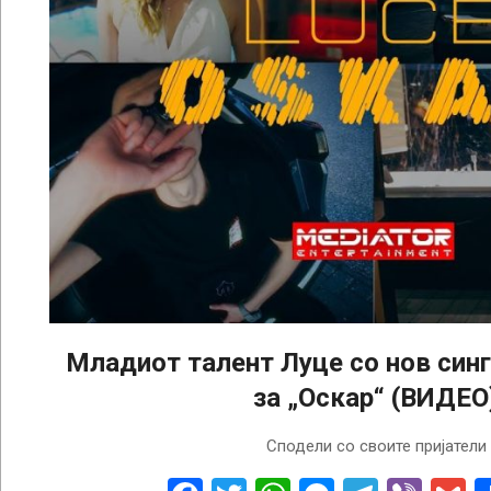
Младиот талент Луце со нов синг
за „Оскар“ (ВИДЕО
2025-
Сподели со своите пријатели
07-
14