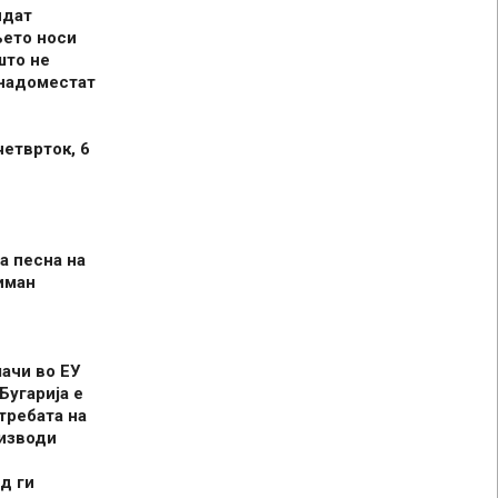
идат
њето носи
што не
 надоместат
четврток, 6
а песна на
иман
шачи во ЕУ
Бугарија е
требата на
оизводи
д ги