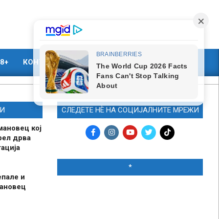
8+
КОНТАКТ
МАРКЕТИНГ
И
СЛЕДЕТЕ НЀ НА СОЦИЈАЛНИТЕ МРЕЖИ
мановец кој
рел дрва
ација
*
епале и
мановец