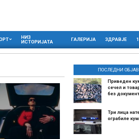
НИЗ
ОРТ
ГАЛЕРИЈА
ЗДРАВЈЕ
1
ИСТОРИЈАТА
ПОСЛЕДНИ ОБЈАВ
Приведен ку
сечел и това
без документ
Три лица нат
ограбиле ку