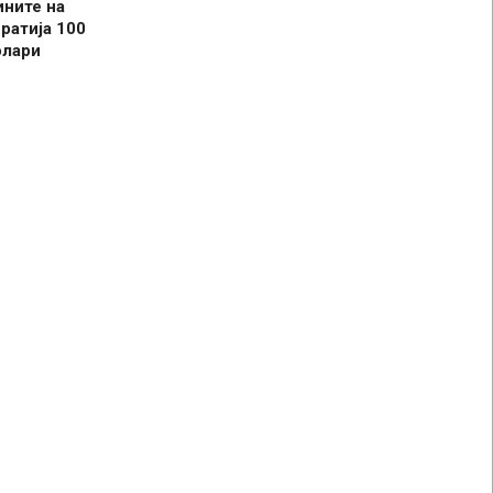
ините на
ратија 100
олари