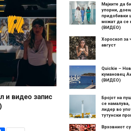
Мајките да б
упорни, дое
придобивки 
можат да се
(ВИДЕО)
Хороскоп за 
август
Quickie – Нов
кумановец А
(ВИДЕО)
л и видео запис
Бројот на пу
се намалува, 
)
лидер во упо
тутунски пр
Врховниот су