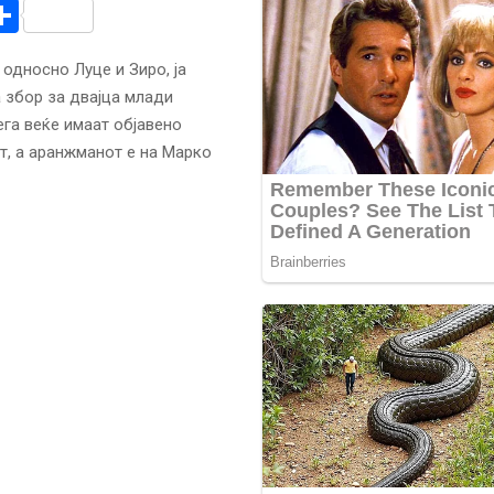
r
am
r
mail
Share
односно Луце и Зиро, ја
ва збор за двајца млади
ега веќе имаат објавено
от, а аранжманот е на Марко