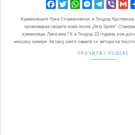
04
Facebook
Twitter
WhatsApp
Messenge
Telegr
Vibe
G
Кумановците Лука Стојмановски и Теодор Крстевски, 
промовираа својата нова песна „Dirty Sprite“. Стану
кумановци, Лука има 19, а Теодор 22 години, кои дос
неколку нумери. За овој сингл самите се автори на текст
ПРОЧИТАЈ ПОВЕЌЕ