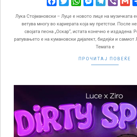
Facebook
Twitter
WhatsApp
Messenge
Telegr
Vibe
G
Лука Стојмановски – Луце е новото лице на музичката ес
ветува многу во кариерата која му претстои. После н
својата песна „Оскар“, истата конечно е издадена.
рапувањето е на кумановски дијалект, бидејќи и самиот 
Темата е
ПРОЧИТАЈ ПОВЕЌЕ