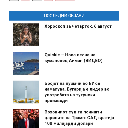
pagination
ПОСЛЕДНИ ОБЈАВИ
Хороскоп за четврток, 6 август
Quickie – Нова песна на
кумановец Аиман (ВИДЕО)
Бројот на пушачи во ЕУ се
намалува, Бугарија е лидер во
употребата на тутунски
производи
Врховниот суд ги поништи
царините на Трамп: САД вратија
100 милијарди долари