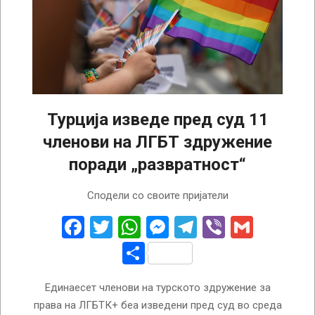
Турција изведе пред суд 11
членови на ЛГБТ здружение
поради „развратност“
2026-
Сподели со своите пријатели
04-
09
Facebook
Twitter
WhatsApp
Messenger
Telegram
Viber
Gmail
Share
Единаесет членови на турското здружение за
права на ЛГБТК+ беа изведени пред суд во среда