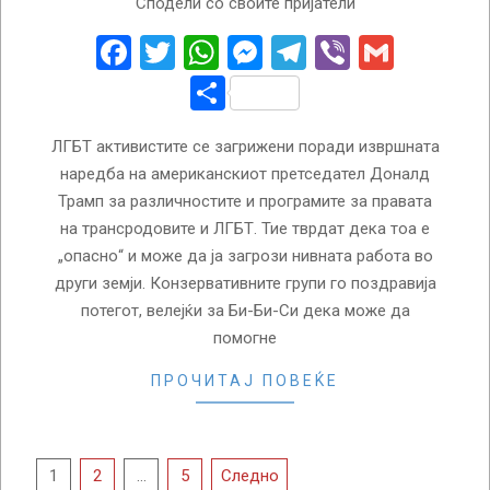
Сподели со своите пријатели
01-
31
Facebook
Twitter
WhatsApp
Messenger
Telegram
Viber
Gmail
Share
ЛГБТ активистите се загрижени поради извршната
наредба на американскиот претседател Доналд
Трамп за различностите и програмите за правата
на трансродовите и ЛГБТ. Тие тврдат дека тоа е
„опасно“ и може да ја загрози нивната работа во
други земји. Конзервативните групи го поздравија
потегот, велејќи за Би-Би-Си дека може да
помогне
ПРОЧИТАЈ ПОВЕЌЕ
Posts
1
2
…
5
Следно