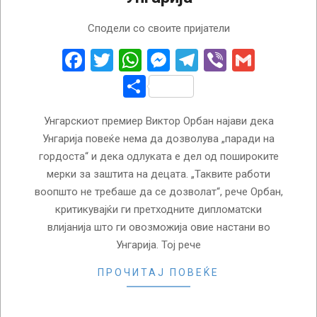
2025-
Сподели со своите пријатели
02-
28
Facebook
Twitter
WhatsApp
Messenger
Telegram
Viber
Gmail
Share
Унгарскиот премиер Виктор Орбан најави дека
Унгарија повеќе нема да дозволува „паради на
гордоста“ и дека одлуката е дел од пошироките
мерки за заштита на децата. „Таквите работи
воопшто не требаше да се дозволат“, рече Орбан,
критикувајќи ги претходните дипломатски
влијанија што ги овозможија овие настани во
Унгарија. Тој рече
ПРОЧИТАЈ ПОВЕЌЕ