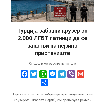
Турција забрани крузер со
2.000 ЛГБТ патници да се
закотви на нејзино
пристаниште
2026-
Сподели со своите пријатели
07-
03
Facebook
Twitter
WhatsApp
Messenger
Telegram
Viber
Gmail
Share
Турските власти го забранија пристанувањето на
крузерот „Скарлет Лејди“, кој превезува речиси