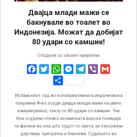
Двајца млади мажи се
бакнувале во тоалет во
Индонезија. Можат да добијат
80 удари со камшик!
2025-
Сподели со своите пријатели
08-
12
Facebook
Twitter
WhatsApp
Messenger
Telegram
Viber
Gmail
Share
Исламскиот суд во конзервативната индонезиска
покраина Ачех осуди двајца млади мажи на јавно
камшикување, секој со 80 удари со камшик. Тие
беа осудени откако исламската верска полиција
ги фатила во она што судот го смета за сексуални
дејствија: прегратки и бакнежи. Судењето во