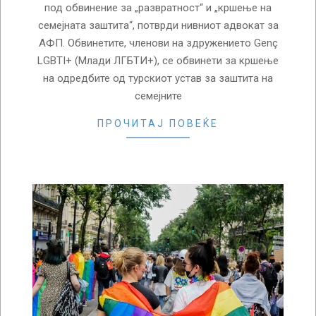
под обвинение за „развратност“ и „кршење на
семејната заштита“, потврди нивниот адвокат за
АФП. Обвинетите, членови на здружението Genç
LGBTI+ (Млади ЛГБТИ+), се обвинети за кршење
на одредбите од турскиот устав за заштита на
семејните
ПРОЧИТАЈ ПОВЕЌЕ