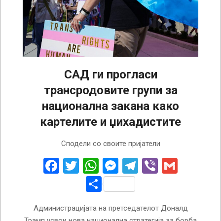
САД ги прогласи
трансродовите групи за
национална закана како
картелите и џихадистите
2026-
Сподели со своите пријатели
05-
07
Facebook
Twitter
WhatsApp
Messenger
Telegram
Viber
Gmail
Share
Администрацијата на претседателот Доналд
Трамп усвои нова национална стратегија за борба