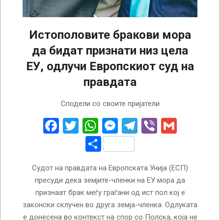
Истополовите бракови мора
да бидат признати низ цела
ЕУ, одлучи Европскиот суд на
правдата
2025-
Сподели со своите пријатели
11-
25
Facebook
Twitter
WhatsApp
Messenger
Telegram
Viber
Gmail
Share
Судот на правдата на Европската Унија (ЕСП)
пресуди дека земјите-членки на ЕУ мора да
признаат брак меѓу граѓани од ист пол кој е
законски склучен во друга земја-членка. Одлуката
е донесена во контекст на спор со Полска, која не