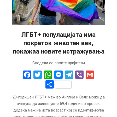
ЛГБT+ популацијата има
пократок животен век,
покажаа новите истражувања
2026-
Сподели со своите пријатели
02-
17
Facebook
Twitter
WhatsApp
Messenger
Telegram
Viber
Gmail
Share
20-годишен ЛГБТ+ маж во Англија и Велс може да
очекува да живее уште 59,4 години во просек,
додека маж на иста возраст кој се идентификува
како хетеросексуалец веројатно може да очекува