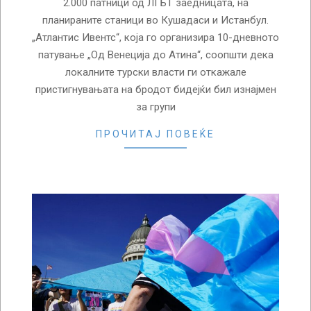
2.000 патници од ЛГБТ заедницата, на
планираните станици во Кушадаси и Истанбул.
„Атлантис Ивентс“, која го организира 10-дневното
патување „Од Венеција до Атина“, соопшти дека
локалните турски власти ги откажале
пристигнувањата на бродот бидејќи бил изнајмен
за групи
ПРОЧИТАЈ ПОВЕЌЕ