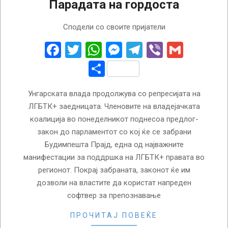
Парадата на гордоста
2025-
Сподели со своите пријатели
03-
18
Facebook
Twitter
WhatsApp
Messenger
Telegram
Viber
Gmail
Share
Унгарската влада продолжува со репресијата на
ЛГБТК+ заедницата. Членовите на владејачката
коалиција во понеделникот поднесоа предлог-
закон до парламентот со кој ќе се забрани
Будимпешта Прајд, една од најважните
манифестации за поддршка на ЛГБТК+ правата во
регионот. Покрај забраната, законот ќе им
дозволи на властите да користат напреден
софтвер за препознавање
ПРОЧИТАЈ ПОВЕЌЕ