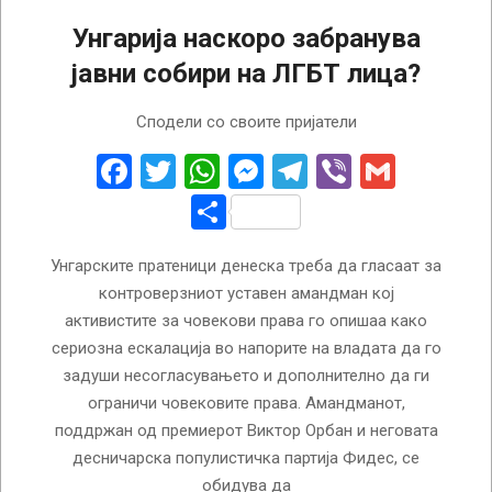
Унгарија наскоро забранува
јавни собири на ЛГБТ лица?
2025-
Сподели со своите пријатели
04-
14
Facebook
Twitter
WhatsApp
Messenger
Telegram
Viber
Gmail
Share
Унгарските пратеници денеска треба да гласаат за
контроверзниот уставен амандман кој
активистите за човекови права го опишаа како
сериозна ескалација во напорите на владата да го
задуши несогласувањето и дополнително да ги
ограничи човековите права. Амандманот,
поддржан од премиерот Виктор Орбан и неговата
десничарска популистичка партија Фидес, се
обидува да