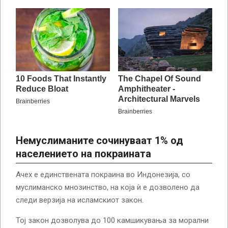
Немуслиманите сочинуваат 1% од
населението на покраината
Ачех е единствената покраина во Индонезија, со
муслиманско мнозинство, на која ѝ е дозволено да
следи верзија на исламскиот закон.
Тој закон дозволува до 100 камшикувања за морални