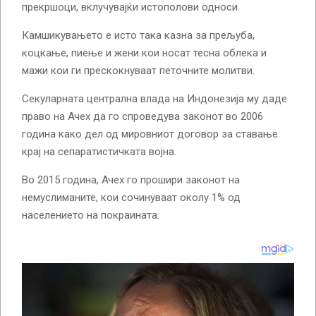
прекршоци, вклучувајќи истополови односи.
Камшикувањето е исто така казна за прељуба,
коцкање, пиење и жени кои носат тесна облека и
мажи кои ги прескокнуваат петочните молитви.
Секуларната централна влада на Индонезија му даде
право на Ачех да го спроведува законот во 2006
година како дел од мировниот договор за ставање
крај на сепаратистичката војна.
Во 2015 година, Ачех го прошири законот на
немуслиманите, кои сочинуваат околу 1% од
населението на покраината.