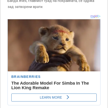
Банда Ачех, главниот град на покраината, се одржа
зад затворени врати.