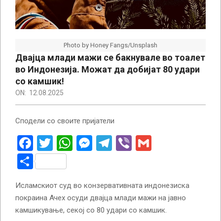
Photo by Honey Fangs/Unsplash
Двајца млади мажи се бакнувале во тоалет
во Индонезија. Можат да добијат 80 удари
со камшик!
ON:
12.08.2025
Сподели со своите пријатели
Facebook
Twitter
WhatsApp
Messenger
Telegram
Viber
Gmail
Share
Исламскиот суд во конзервативната индонезиска
покраина Ачех осуди двајца млади мажи на јавно
камшикување, секој со 80 удари со камшик.