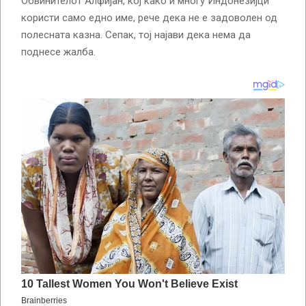
Обвинителот Алфијан, кој како и многу Индонезијци
користи само едно име, рече дека не е задоволен од
полесната казна. Сепак, тој најави дека нема да
поднесе жалба.