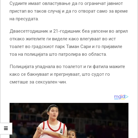
Судиите имаат овластување да го ограничат јавниот
пристап во таков случај и да го отворат само за време
на пресудата.
Дваесетгодишник и 21-годишник беа уапсени во април
откако жителите ги виделе како влегуваат во ист
тоалет во градскиот парк Таман Сари и го пријавиле
тоа на полицијата што патролира во областа.
Полицијата упаднала во тоалетот и ги фатила мажите
како се бакнуваат и прегрнуваат, што судот го
сметаше за сексуален чин.