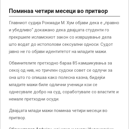
Поминаа четири месеци во притвор
Главниот судија Рокмади М. Хум објави дека е „правно
и убедливо“ докажано дека двајцата студенти го
прекршиле исламскиот закон со извршување дела
што водат до истополови сексуални односи. Судот
јавно не го објави идентитетот на младите мажи.
Обвинителите претходно бараа 85 камшикувања за
секој од нив, но тричлен судски совет се одлучи за
она што го опишаа како полесна казна, бидејќи
младите мажи биле одлични ученици кои се
однесувале добро на суд, соработувале со властите и
немале претходни осуди.
Двајцата млади мажи поминаа четири месеци во
притвор.