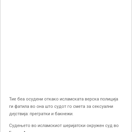
Тие беа осудени откако исламската верска полиција
ги фатила во она што судот го смета за сексуални
дејствија: прегратки и бакнежи.
Судењето во исламскиот шеријатски окружен суд во