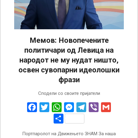
Мемов: Новопечените
политичари од Левица на
народот не му нудат ништо,
освен сувопарни идеолошки
фрази
2024-
Сподели со своите пријатели
07-
30
Facebook
Twitter
WhatsApp
Messenger
Telegram
Viber
Gmail
Share
Портпаролот на Движењето ЗНАМ За наша