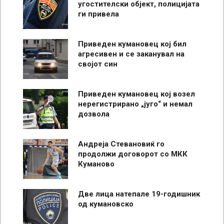
угостителски објект, полицијата
ги привела
Приведен кумановец кој бил
агресивен и се заканувал на
својот син
Приведен кумановец кој возел
нерегистрирано „југо“ и немал
дозвола
Андреја Стевановиќ го
продолжи договорот со МКК
Куманово
Две лица натепале 19-годишник
од кумановско