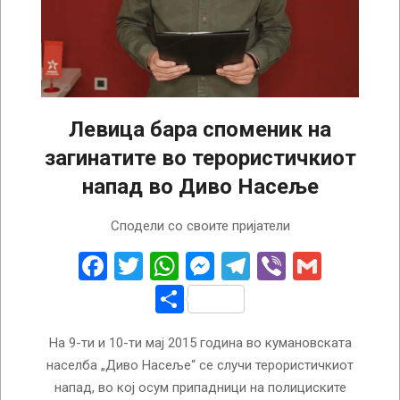
Левица бара споменик на
загинатите во терористичкиот
напад во Диво Насеље
2023-
Сподели со своите пријатели
05-
10
Facebook
Twitter
WhatsApp
Messenger
Telegram
Viber
Gmail
Share
На 9-ти и 10-ти мај 2015 година во кумановската
населба „Диво Насеље“ се случи терористичкиот
напад, во кој осум припадници на полициските