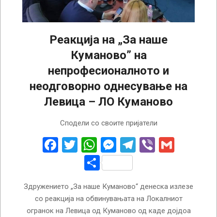
Реакција на „За наше
Куманово” на
непрофесионалното и
неодговорно однесување на
Левица – ЛО Куманово
2023-
Сподели со своите пријатели
03-
30
Facebook
Twitter
WhatsApp
Messenger
Telegram
Viber
Gmail
Share
Здружението „За наше Куманово“ денеска излезе
со реакција на обвинувањата на Локалниот
огранок на Левица од Куманово од каде дојдоа