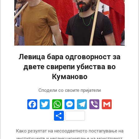
Левица бара одговорност за
двете свирепи убиства во
Куманово
2023-
Сподели со своите пријатели
08-
29
Facebook
Twitter
WhatsApp
Messenger
Telegram
Viber
Gmail
Share
Како резултат на несоодветното постапување на
институциите и несанкционирање на монструмот