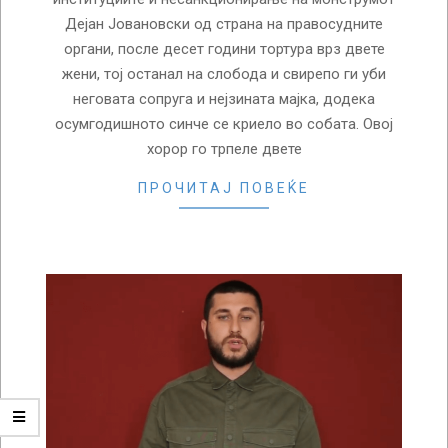
Дејан Јовановски од страна на правосудните
органи, после десет години тортура врз двете
жени, тој останал на слобода и свирепо ги уби
неговата сопруга и нејзината мајка, додека
осумгодишното синче се криело во собата. Овој
хорор го трпеле двете
ПРОЧИТАЈ ПОВЕЌЕ