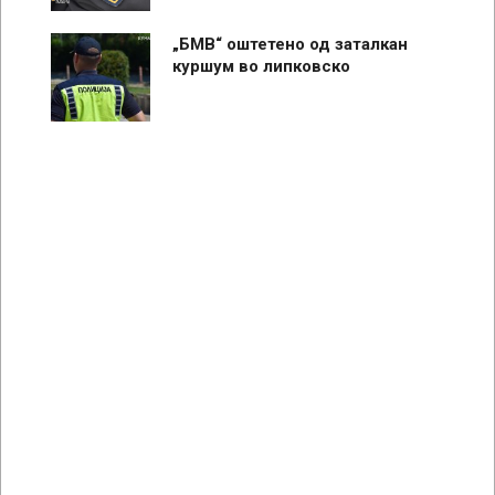
„БМВ“ оштетено од заталкан
куршум во липковско