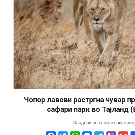
Чопор лавови растргна чувар пр
сафари парк во Тајланд 
2025-
Сподели со своите пријатели
09-
11