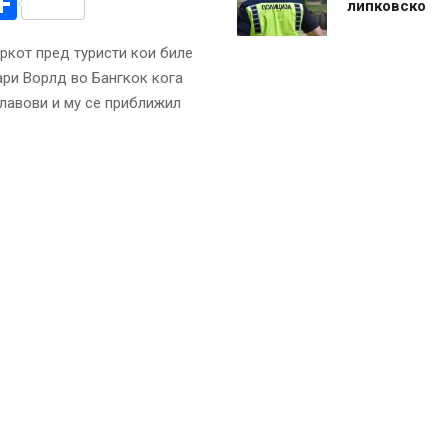
r
am
r
mail
Share
липковско
аркот пред туристи кои биле
ари Ворлд во Бангкок кога
 лавови и му се приближил