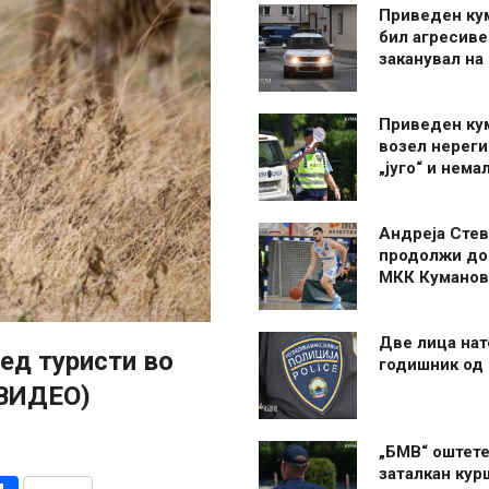
Приведен ку
бил агресиве
заканувал на
Приведен ку
возел нерег
„југо“ и нема
Андреја Стев
продолжи до
МКК Куманов
Две лица нат
ед туристи во
годишник од
(ВИДЕО)
„БМВ“ оштете
заталкан кур