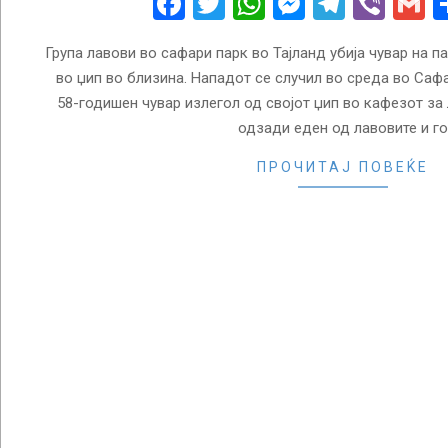
Facebook
Twitter
WhatsApp
Messenge
Telegr
Vibe
G
Група лавови во сафари парк во Тајланд убија чувар на п
во џип во близина. Нападот се случил во среда во Саф
58-годишен чувар излегол од својот џип во кафезот за
одзади еден од лавовите и го
ПРОЧИТАЈ ПОВЕЌЕ