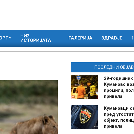
НИЗ
ОРТ
ГАЛЕРИЈА
ЗДРАВЈЕ
1
ИСТОРИЈАТА
ПОСЛЕДНИ ОБЈАВ
29-годишник
Куманово воз
промили, пол
привела
Кумановци с
пред угостит
објект, полиц
привела