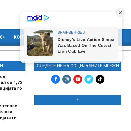
8+
КОНТАКТ
МАРКЕТИНГ
И
СЛЕДЕТЕ НЀ НА СОЦИЈАЛНИТЕ МРЕЖИ
 од
ел со 1,72
ицијата го
*
е тепале
елски
ијата ги