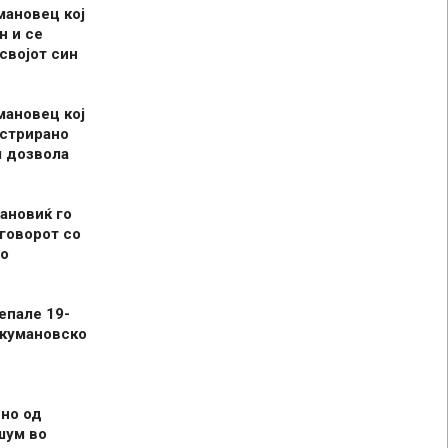
мановец кој
н и се
 својот син
мановец кој
истрирано
л дозвола
ановиќ го
говорот со
о
епале 19-
 кумановско
но од
шум во