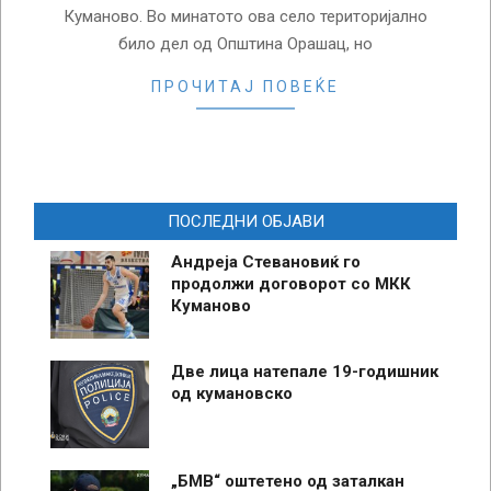
Куманово. Во минатото ова село територијално
било дел од Општина Орашац, но
ПРОЧИТАЈ ПОВЕЌЕ
ПОСЛЕДНИ ОБЈАВИ
Андреја Стевановиќ го
продолжи договорот со МКК
Куманово
Две лица натепале 19-годишник
од кумановско
„БМВ“ оштетено од заталкан