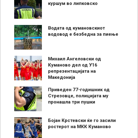
куршум во липковско
Водата од кумановскиот
водовод е безбедна за пиење
Михаил Ангеловски од
Куманово дел од У16
репрезентацијата на
Македонија
Приведен 77-годишник од
Стрезовце, полицијата му
пронашла три пушки
Бојан Крстевски ќе го засили
ростерот на МКК Куманово