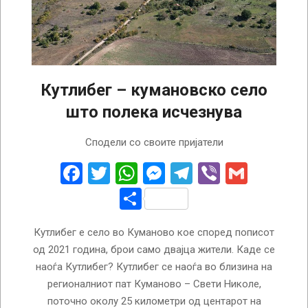
Кутлибег – кумановско село
што полека исчезнува
2025-
Сподели со своите пријатели
04-
06
Facebook
Twitter
WhatsApp
Messenger
Telegram
Viber
Gmail
Share
Кутлибег е село во Куманово кое според пописот
од 2021 година, брои само двајца жители. Каде се
наоѓа Кутлибег? Кутлибег се наоѓа во близина на
регионалниот пат Куманово – Свети Николе,
поточно околу 25 километри од центарот на