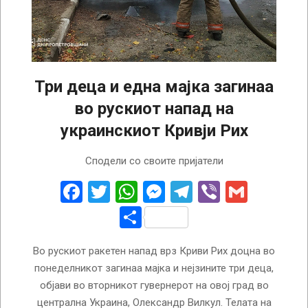
Три деца и една мајка загинаа
во рускиот напад на
украинскиот Кривји Рих
2024-
Сподели со своите пријатели
11-
12
Facebook
Twitter
WhatsApp
Messenger
Telegram
Viber
Gmail
Share
Во рускиот ракетен напад врз Криви Рих доцна во
понеделникот загинаа мајка и нејзините три деца,
објави во вторникот гувернерот на овој град во
централна Украина, Олександр Вилкул. Телата на