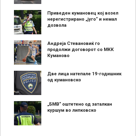
Приведен кумановец кој возел
нерегистрирано „југо“ и немал
дозвола
Андреја Стевановиќ го
продолжи договорот со МКК
Куманово
Две лица натепале 19-годишник
од кумановско
„БМВ“ оштетено од заталкан
куршум во липковско