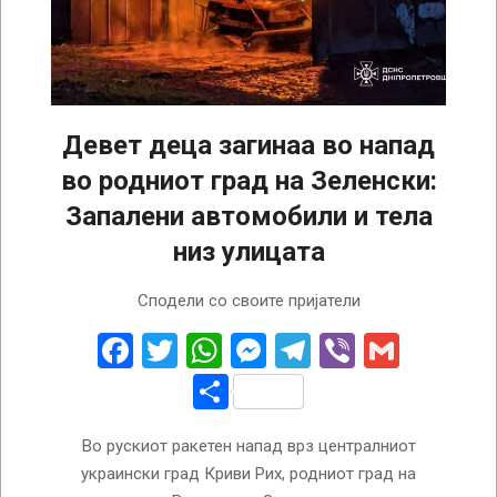
Девет деца загинаа во напад
во родниот град на Зеленски:
Запалени автомобили и тела
низ улицата
2025-
Сподели со своите пријатели
04-
05
Facebook
Twitter
WhatsApp
Messenger
Telegram
Viber
Gmail
Share
Во рускиот ракетен напад врз централниот
украински град Криви Рих, родниот град на