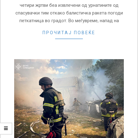
четири жртви беа извлечени од урнатините од
спасувачки тим откако балистичка ракета погоди
петкатница во градот. Во меѓувреме, напад на
ПРОЧИТАЈ ПОВЕЌЕ