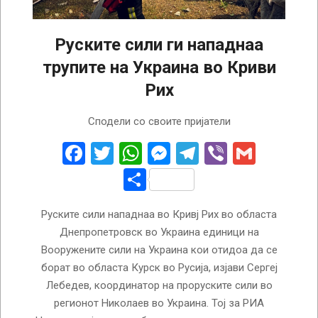
Руските сили ги нападнаа
трупите на Украина во Криви
Рих
2024-
Сподели со своите пријатели
08-
16
Facebook
Twitter
WhatsApp
Messenger
Telegram
Viber
Gmail
Share
Руските сили нападнаа во Кривј Рих во областа
Днепропетровск во Украина единици на
Вооружените сили на Украина кои отидоа да се
борат во областа Курск во Русија, изјави Сергеј
Лебедев, координатор на проруските сили во
регионот Николаев во Украина. Тој за РИА