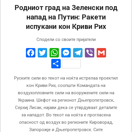
Родниот град на Зеленски под
напад на Путин: Ракети
испукани кон Криви Рих
2023-
Сподели со своите пријатели
11-
28
Facebook
Twitter
WhatsApp
Messenger
Telegram
Viber
Gmail
Share
Руските сили во текот на ноќта истрелаа проектил
кон Криви Рих, соопшти Командата на
воздухопловните сили на вооружените сили на
Украина. Шефот на регионот Дњепропетровск,
Серхиј Лисак, најави дека се утврдуваат деталите
за нападот. Во текот на ноќта е прогласена
опасност од воздух во регионите Кироворад,
Запорожје и Дњепропетровск. Сите