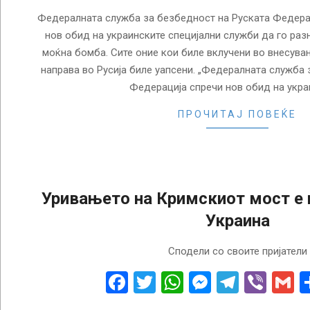
Федералната служба за безбедност на Руската Федерац
нов обид на украинските специјални служби да го ра
моќна бомба. Сите оние кои биле вклучени во внесув
направа во Русија биле уапсени. „Федералната служба 
Федерација спречи нов обид на укра
ПРОЧИТАЈ ПОВЕЌЕ
Уривањето на Кримскиот мост е 
Украина
2024-
Сподели со своите пријатели
04-
11
Facebook
Twitter
WhatsApp
Messenge
Telegr
Vibe
G