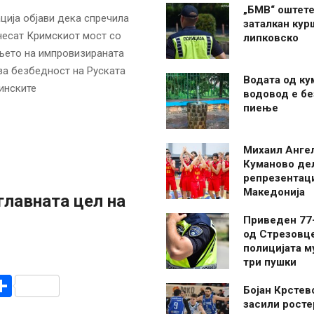
„БМВ“ оштете
ија објави дека спречила
заталкан кур
знесат Кримскиот мост со
липковско
ањето на импровизираната
за безбедност на Руската
Водата од ку
инските
водовод е бе
пиење
Михаил Анге
Куманово де
репрезентаци
Македонија
главната цел на
Приведен 77
од Стрезовце
полицијата м
три пушки
r
am
r
mail
Share
Бојан Крстев
засили росте