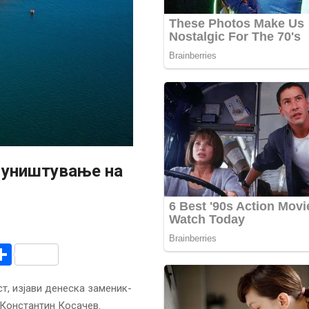
и уништување на
r
am
r
mail
Share
т, изјави денеска заменик-
 Константин Косачев.