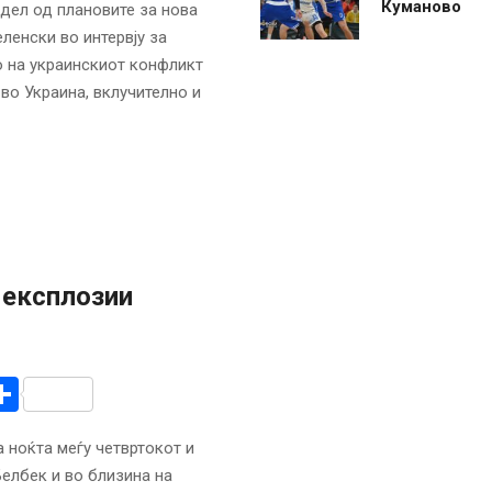
Куманово
 дел од плановите за нова
ленски во интервју за
 на украинскиот конфликт
во Украина, вклучително и
 експлозии
r
am
r
mail
Share
а ноќта меѓу четвртокот и
елбек и во близина на