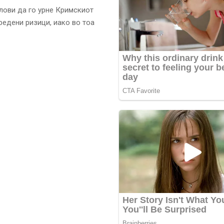
лови да го урне Кримскиот
редени ризици, иако во тоа