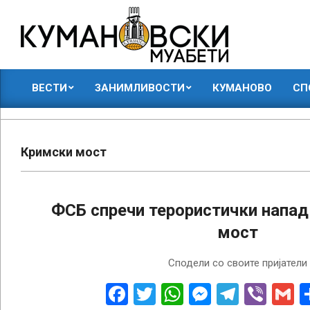
Skip
to
content
КУМАНОВСКИ
ВЕСТИ
ЗАНИМЛИВОСТИ
КУМАНОВО
СП
МУАБЕТИ
Primary
Navigation
Menu
Кримски мост
ФСБ спречи терористички напад
мост
2025-
Сподели со своите пријатели
08-
18
Facebook
Twitter
WhatsApp
Messenge
Telegr
Vibe
G