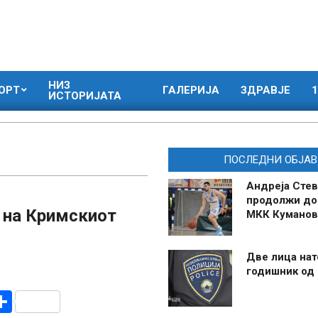
НИЗ
ОРТ
ГАЛЕРИЈА
ЗДРАВЈЕ
1
ИСТОРИЈАТА
ПОСЛЕДНИ ОБЈАВ
Андреја Стев
продолжи до
 на Кримскиот
МКК Куманов
Две лица нат
годишник од
r
am
r
mail
Share