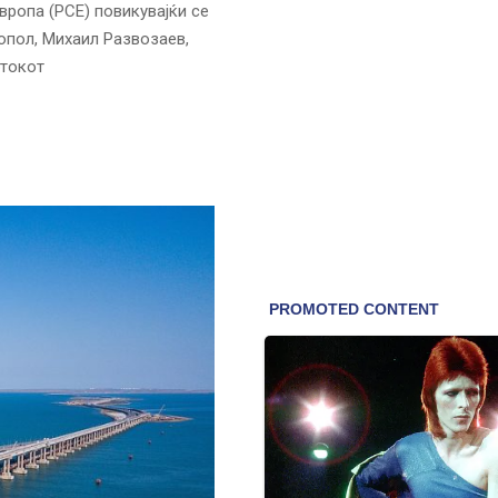
вропа (РСЕ) повикувајќи се
опол, Михаил Развозаев,
ртокот