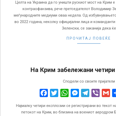
Целта на Украина да го уништи рускиот мост на Крим е
контраофанзива, рече претседателот Володимир Зе
меѓународните медиуми оваа недела. Од избувнувањето
во 2022 година, неколку официјални лица и команданти 
Зеленски, се заканија дека ќе
ПРОЧИТАЈ ПОВЕЌЕ
На Крим забележани четири
2022-
Сподели со своите пријатели
08-
19
Facebook
Twitter
WhatsApp
Messenge
Telegr
Vibe
G
Најмалку четири експлозии се регистрирани во текот н
петокот на Крим, во близина на воениот аеродром Б