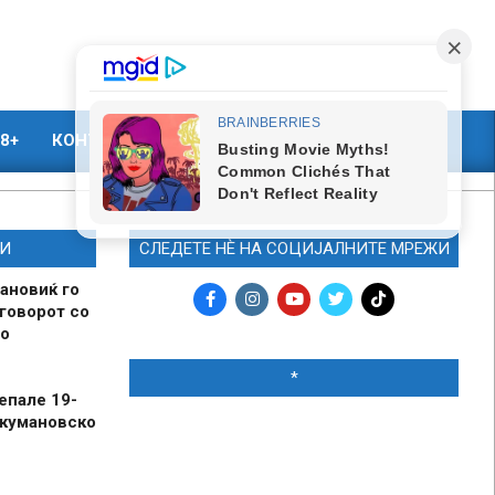
8+
КОНТАКТ
МАРКЕТИНГ
И
СЛЕДЕТЕ НЀ НА СОЦИЈАЛНИТЕ МРЕЖИ
ановиќ го
говорот со
о
*
епале 19-
 кумановско