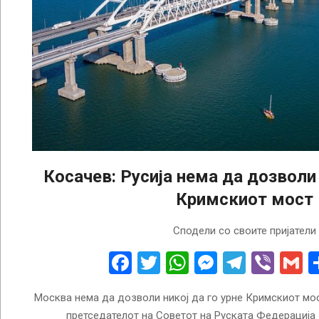
Косачев: Русија нема да дозвол
Кримскиот мост
2022-
Сподели со своите пријатели
08-
15
Facebook
Twitter
WhatsApp
Messenge
Telegr
Vibe
G
Москва нема да дозволи никој да го урне Кримскиот мос
претседателот на Советот на Руската Федерација