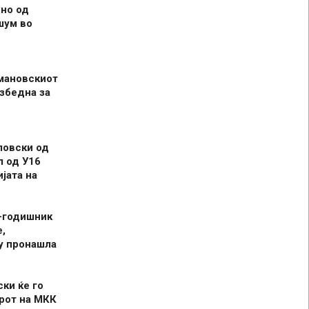
но од
шум во
мановскиот
збедна за
ловски од
л од У16
јата на
-годишник
,
у пронашла
ски ќе го
рот на МКК