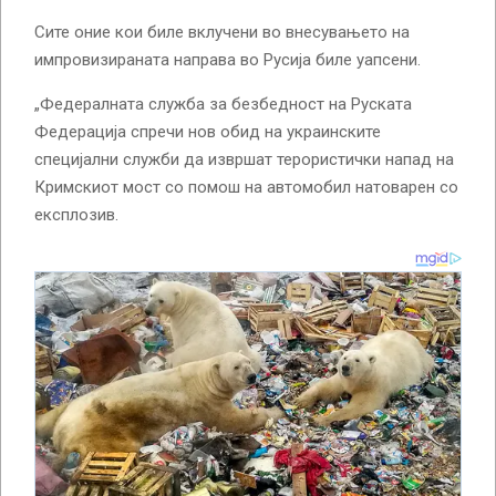
Сите оние кои биле вклучени во внесувањето на
импровизираната направа во Русија биле уапсени.
„Федералната служба за безбедност на Руската
Федерација спречи нов обид на украинските
специјални служби да извршат терористички напад на
Кримскиот мост со помош на автомобил натоварен со
експлозив.