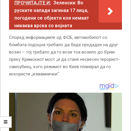
ПРОЧИТАЈТЕ И:
Зеленски: Во
руските напади загинаа 17 лица,
погодени се објекти кои немаат
никаква врска со војната
Според информациите од ФСБ, автомобилот со
бомбата подоцна требало да биде предаден на друг
возач – тој требало да го вози тоа возило до Крим
преку Кримскиот мост „и да стане несвесен терорист-
самоубиец, кого режимот во Киев планирал да го
искористи „измамнички“.