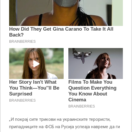
„И покрај сите трикови на украинските терористи,
припадниците на ФСБ на Русија успеаја навреме да ги