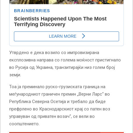
Утврдено е дека возило со импровизирана
експлозивна направа со голема моќност пристигнало
во Русија од Украина, транзитирајќи низ голем број
земји.
Тоа ја преминало руско-грузиската граница на
меѓународниот граничен премин „Верни Ларс“ во
Република Северна Осетија и требало да биде
префрлено во Краснодарскиот крај со патен воз
управуван од приватен возач“, се вели во
соопштението.