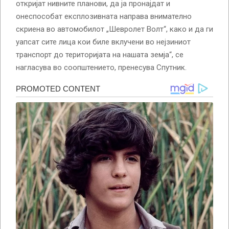
откријат нивните планови, да ја пронајдат и
онеспособат експлозивната направа внимателно
скриена во автомобилот „Шевролет Волт“, како и да ги
уапсат сите лица кои биле вклучени во нејзиниот
транспорт до територијата на нашата земја“, се
нагласува во соопштението, пренесува Спутник.