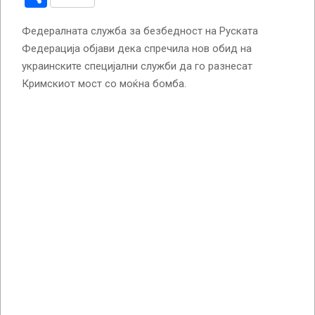
Федералната служба за безбедност на Руската
Федерација објави дека спречила нов обид на
украинските специјални служби да го разнесат
Кримскиот мост со моќна бомба.