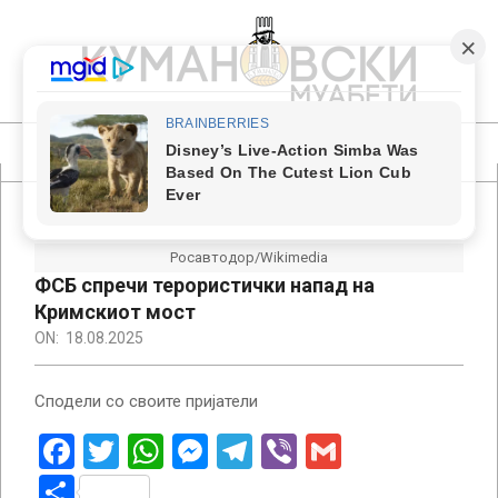
Skip
to
content
КУМАНОВСКИ
МУАБЕТИ
Primary
Navigation
Menu
Росавтодор/Wikimedia
ФСБ спречи терористички напад на
Кримскиот мост
ON:
18.08.2025
Сподели со своите пријатели
Facebook
Twitter
WhatsApp
Messenger
Telegram
Viber
Gmail
Share