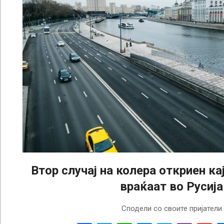
Втор случај на колера откриен ка
враќаат во Русија
2025-
Сподели со своите пријатели
04-