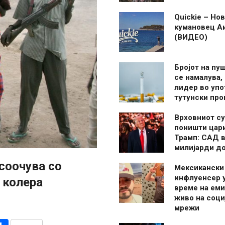
Quickie – Нов
кумановец А
(ВИДЕО)
Бројот на пу
се намалува, 
лидер во упо
тутунски пр
Врховниот су
поништи цар
Трамп: САД в
милијарди д
соочува со
Мексикански
инфлуенсер 
 колера
време на ем
живо на соци
мрежи