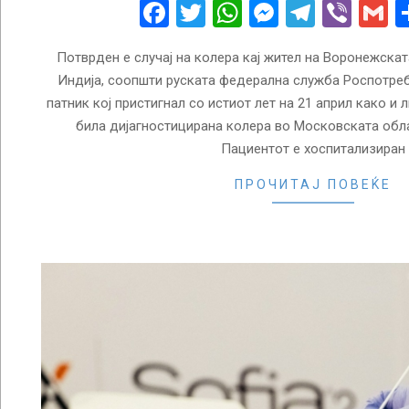
26
Facebook
Twitter
WhatsApp
Messenge
Telegr
Vibe
G
Потврден е случај на колера кај жител на Воронежскат
Индија, соопшти руската федерална служба Роспотреб
патник кој пристигнал со истиот лет на 21 април како и 
била дијагностицирана колера во Московската обла
Пациентот е хоспитализиран
ПРОЧИТАЈ ПОВЕЌЕ