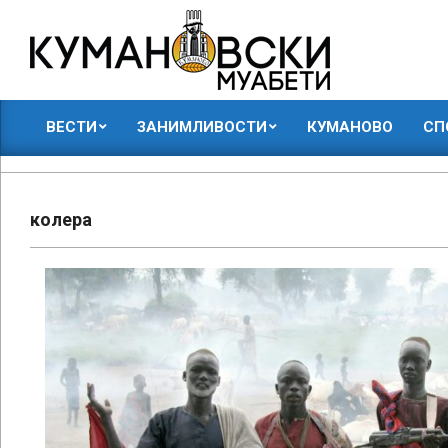
Skip
to
content
КУМАНОВСКИ
ВЕСТИ
ЗАНИМЛИВОСТИ
КУМАНОВО
СП
МУАБЕТИ
Primary
Navigation
Menu
колера