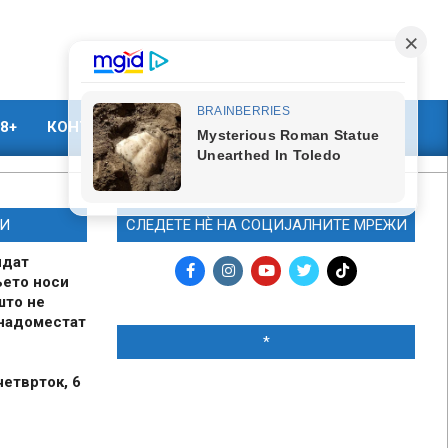
8+
КОНТАКТ
МАРКЕТИНГ
И
СЛЕДЕТЕ НЀ НА СОЦИЈАЛНИТЕ МРЕЖИ
идат
њето носи
што не
 надоместат
*
четврток, 6