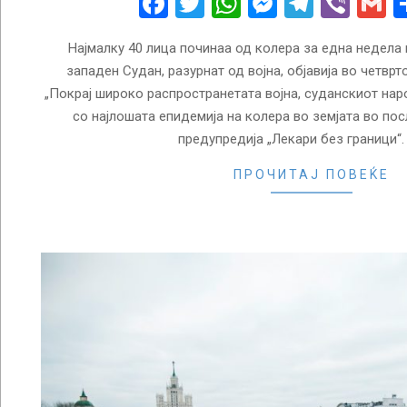
Facebook
Twitter
WhatsApp
Messenge
Telegr
Vibe
G
Најмалку 40 лица починаа од колера за една недела 
западен Судан, разурнат од војна, објавија во четврт
„Покрај широко распространетата војна, суданскиот на
со најлошата епидемија на колера во земјата во пос
предупредија „Лекари без граници“.
ПРОЧИТАЈ ПОВЕЌЕ