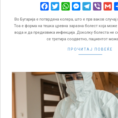
14
Facebook
Twitter
WhatsApp
Messenge
Telegr
Vibe
G
Во Бугарија е потврдена колера, што е прв ваков случај
Тоа е форма на тешка цревна заразна болест која може
вода и да предизвика инфекција. Доколку болеста не се
се третира соодветно, пациентот мож
ПРОЧИТАЈ ПОВЕЌЕ