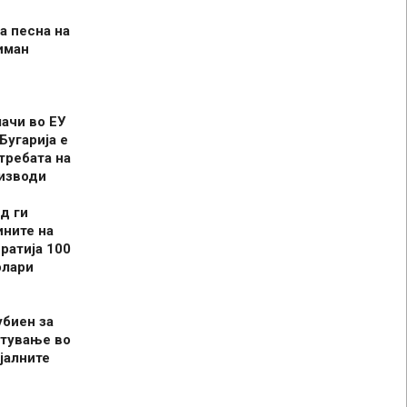
а песна на
иман
шачи во ЕУ
Бугарија е
требата на
оизводи
д ги
ините на
ратија 100
олари
убиен за
итување во
јалните