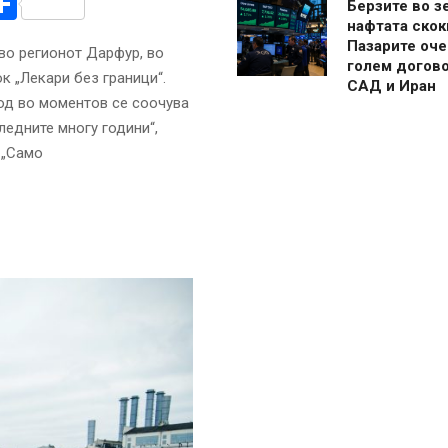
r
am
r
mail
Share
Берзите во з
нафтата скок
Пазарите оче
во регионот Дарфур, во
голем догово
ок „Лекари без граници“.
САД и Иран
род во моментов се соочува
ледните многу години“,
 „Само