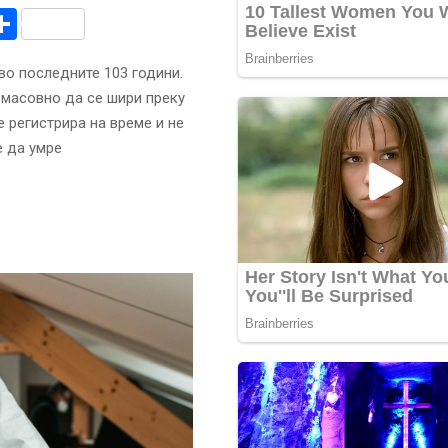
r
am
r
mail
Share
 во последните 103 години.
 масовно да се шири преку
 регистрира на време и не
е да умре