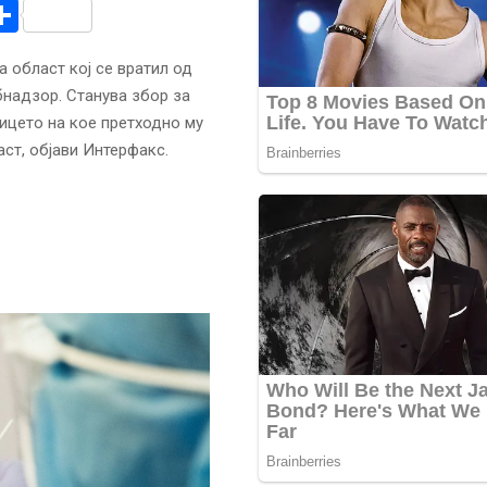
r
am
r
mail
Share
а област кој се вратил од
надзор. Станува збор за
лицето на кое претходно му
ст, објави Интерфакс.