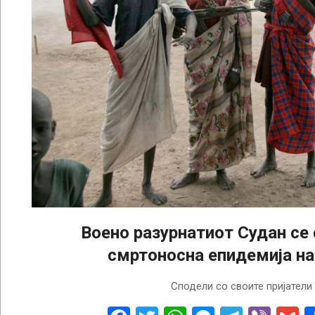
Воено разурнатиот Судан се 
смртоносна епидемија на
2025-
Сподели со своите пријатели
08-
14