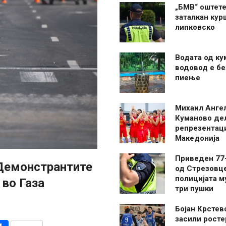
„БМВ“ оштете
заталкан кур
липковско
Водата од ку
водовод е бе
пиење
Михаил Анге
Куманово де
репрезентаци
Македонија
Приведен 77
 Демонстрантите
од Стрезовце
полицијата м
 во Газа
три пушки
Бојан Крстев
засили росте