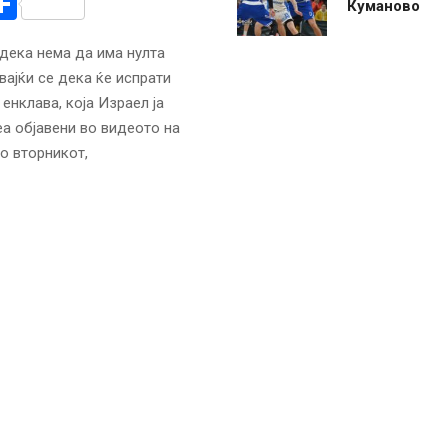
r
am
r
mail
Share
Куманово
дека нема да има нулта
вајќи се дека ќе испрати
нклава, која Израел ја
а објавени во видеото на
о вторникот,