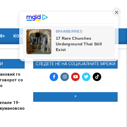
8+
КОНТАКТ
МАРКЕТИНГ
И
СЛЕДЕТЕ НЀ НА СОЦИЈАЛНИТЕ МРЕЖИ
ановиќ го
говорот со
о
*
епале 19-
 кумановско