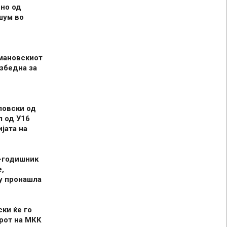
но од
шум во
мановскиот
збедна за
ловски од
л од У16
јата на
-годишник
,
у пронашла
ски ќе го
рот на МКК