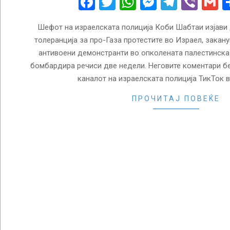
Facebook
Twitter
WhatsApp
Messenge
Telegr
Vibe
G
Шефот на израелската полиција Коби Шабтаи изјави 
толеранција за про-Газа протестите во Израел, закану
антивоени демонстранти во опколената палестинска е
бомбардира речиси две недели. Неговите коментари бе
каналот на израелската полиција ТикТок в
ПРОЧИТАЈ ПОВЕЌЕ