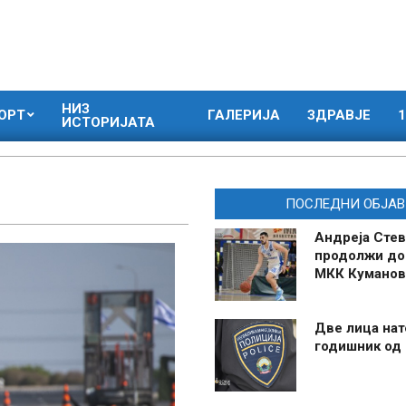
НИЗ
ОРТ
ГАЛЕРИЈА
ЗДРАВЈЕ
1
ИСТОРИЈАТА
ПОСЛЕДНИ ОБЈАВ
Андреја Стев
продолжи до
МКК Куманов
Две лица нат
годишник од