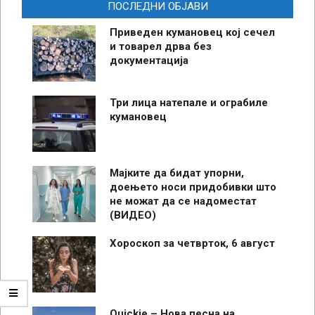
ПОСЛЕДНИ ОБЈАВИ
Приведен кумановец кој сечел
и товарел дрва без
документација
Три лица натепале и ограбиле
кумановец
Мајките да бидат упорни,
доењето носи придобивки што
не можат да се надоместат
(ВИДЕО)
Хороскоп за четврток, 6 август
Quickie – Нова песна на