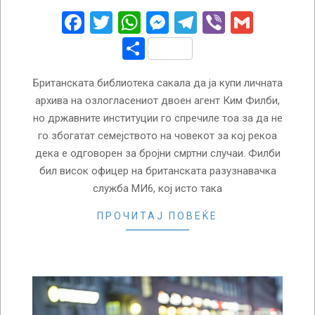
23
Facebook
Twitter
WhatsApp
Messenger
Telegram
Viber
Gmail
Share
Британската библиотека сакала да ја купи личната
архива на озлогласениот двоен агент Ким Филби,
но државните институции го спречиле тоа за да не
го збогатат семејството на човекот за кој рекоа
дека е одговорен за бројни смртни случаи. Филби
бил висок офицер на британската разузнавачка
служба МИ6, кој исто така
ПРОЧИТАЈ ПОВЕЌЕ