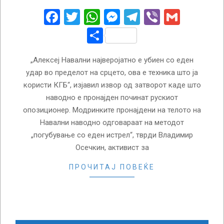
21
Facebook
Twitter
WhatsApp
Messenger
Telegram
Viber
Gmail
Share
„Алексеј Навални најверојатно е убиен со еден
удар во пределот на срцето, ова е техника што ја
користи КГБ“, изјавил извор од затворот каде што
наводно е пронајден починат рускиот
опозиционер. Модринките пронајдени на телото на
Навални наводно одговараат на методот
„погубување со еден истрел“, тврди Владимир
Осечкин, активист за
ПРОЧИТАЈ ПОВЕЌЕ