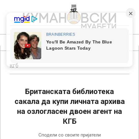
Skip
to
content
КУМАНОВСКИ
МУАБЕТИ
Primary
Navigation
Menu
кгб
Британската библиотека
сакала да купи личната архива
на озлогласен двоен агент на
КГБ
2024-
Сподели со своите пријатели
07-