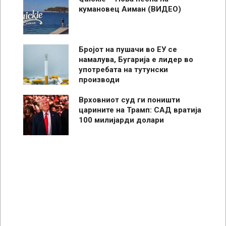
кумановец Аиман (ВИДЕО)
Бројот на пушачи во ЕУ се
намалува, Бугарија е лидер во
употребата на тутунски
производи
Врховниот суд ги поништи
царините на Трамп: САД вратија
100 милијарди долари