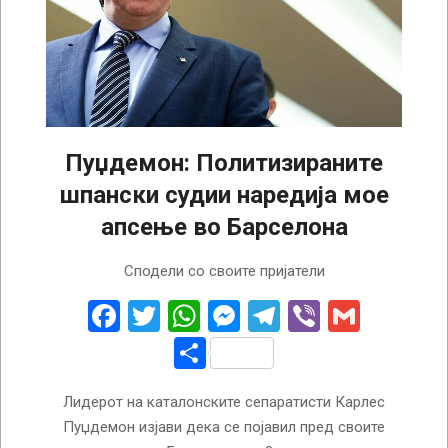
Пуџдемон: Политизираните
шпански судии наредија мое
апсење во Барселона
2024-
Сподели со своите пријатели
08-
16
Facebook
Twitter
WhatsApp
Messenger
Telegram
Viber
Gmail
Share
Лидерот на каталонските сепаратисти Карлес
Пуџдемон изјави дека се појавил пред своите