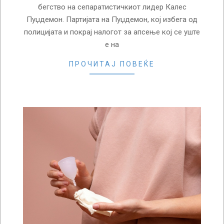
бегство на сепаратистичкиот лидер Калес
Пуџдемон. Партијата на Пуџдемон, кој избега од
полицијата и покрај налогот за апсење кој се уште
е на
ПРОЧИТАЈ ПОВЕЌЕ