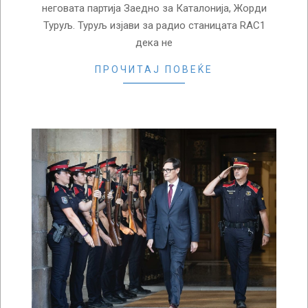
неговата партија Заедно за Каталонија, Жорди
Туруљ. Туруљ изјави за радио станицата RAC1
дека не
ПРОЧИТАЈ ПОВЕЌЕ