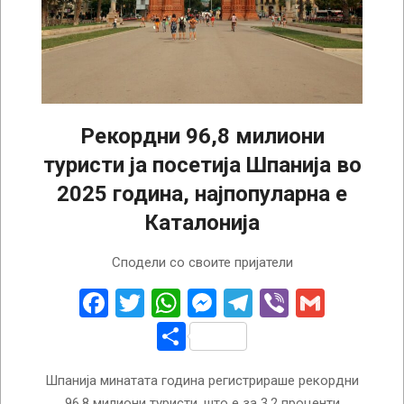
Рекордни 96,8 милиони
туристи ја посетија Шпанија во
2025 година, најпопуларна е
Каталонија
2026-
Сподели со своите пријатели
02-
03
Facebook
Twitter
WhatsApp
Messenger
Telegram
Viber
Gmail
Share
Шпанија минатата година регистрираше рекордни
96,8 милиони туристи, што е за 3,2 проценти