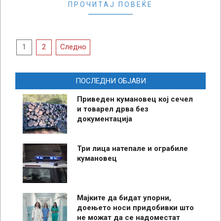
ПРОЧИТАЈ ПОВЕЌЕ
Posts
1
2
Следно
pagination
ПОСЛЕДНИ ОБЈАВИ
Приведен кумановец кој сечел
и товарел дрва без
документација
Три лица натепале и ограбиле
кумановец
Мајките да бидат упорни,
доењето носи придобивки што
не можат да се надоместат