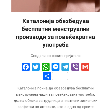
Каталонија обезбедува
бесплатни менструални
производи за повеќекратна
употреба
2024-
Сподели со своите пријатели
03-
05
Facebook
Twitter
WhatsApp
Messenger
Telegram
Viber
Gmail
Share
Каталонија почна да обезбедува бесплатни
менструални чаши за повеќекратна употреба,
долна облека за трудници и платнени хигиенски
салфетки во аптеките, што е една од првите