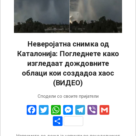
Неверојатна снимка од
Каталонија: Погледнете како
изгледаат дождовните
облаци кои создадоа хаос
(ВИДЕО)
2024-
Сподели со своите пријатели
11-
05
Facebook
Twitter
WhatsApp
Messenger
Telegram
Viber
Gmail
Share