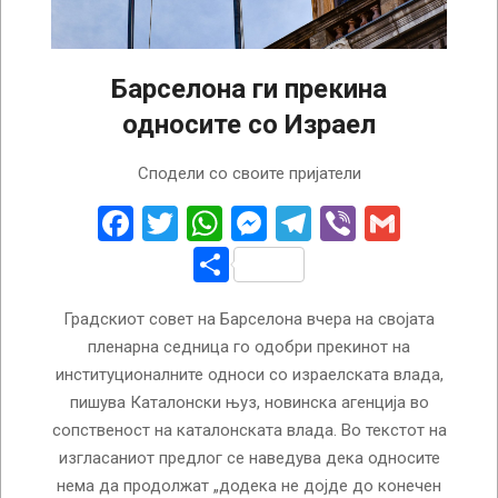
Барселона ги прекина
односите со Израел
2023-
Сподели со своите пријатели
11-
25
Facebook
Twitter
WhatsApp
Messenger
Telegram
Viber
Gmail
Share
Градскиот совет на Барселона вчера на својата
пленарна седница го одобри прекинот на
институционалните односи со израелската влада,
пишува Каталонски њуз, новинска агенција во
сопственост на каталонската влада. Во текстот на
изгласаниот предлог се наведува дека односите
нема да продолжат „додека не дојде до конечен