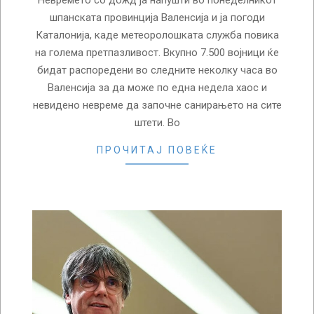
Невремето со дожд ја напушти во понеделникот
шпанската провинција Валенсија и ја погоди
Каталонија, каде метеоролошката служба повика
на голема претпазливост. Вкупно 7.500 војници ќе
бидат распоредени во следните неколку часа во
Валенсија за да може по една недела хаос и
невидено невреме да започне санирањето на сите
штети. Во
ПРОЧИТАЈ ПОВЕЌЕ