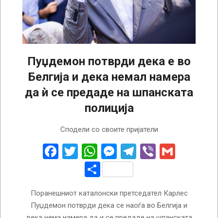
Пуџдемон потврди дека е во
Белгија и дека немал намера
да ѝ се предаде на шпанската
полиција
2024-
Сподели со своите пријатели
08-
10
Facebook
Twitter
WhatsApp
Messenger
Telegram
Viber
Gmail
Share
Поранешниот каталонски претседател Карлес
Пуџдемон потврди дека се наоѓа во Белгија и
дека нема намера да и се предаде на шпанската