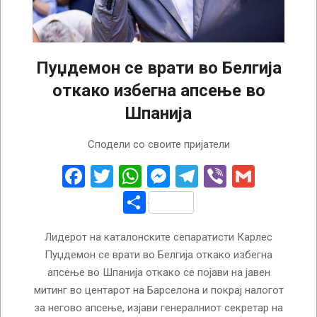
Пуџдемон се врати во Белгија
откако избегна апсење во
Шпанија
2024-
Сподели со своите пријатели
08-
09
Facebook
Twitter
WhatsApp
Messenger
Telegram
Viber
Gmail
Share
Лидерот на каталонските сепаратисти Карлес
Пуџдемон се врати во Белгија откако избегна
апсење во Шпанија откако се појави на јавен
митинг во центарот на Барселона и покрај налогот
за негово апсење, изјави генералниот секретар на