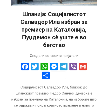
Шпанија: Социјалистот
Салвадор Ила избран за
премиер на Каталонија,
Пуџдемон сè уште е во
бегство
2024-
Сподели со своите пријатели
08-
09
Facebook
Twitter
WhatsApp
Messenger
Telegram
Viber
Gmail
Share
Социјалистот Салвадор Ила, близок до
шпанскиот премиер Педро Санчез, денеска е
избран за премиер на Каталонија, на изборите што
се одржаа и покрај краткото враќање и новото