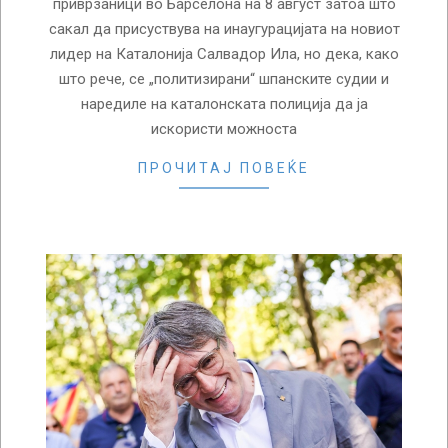
приврзаници во Барселона на 8 август затоа што
сакал да присуствува на инаугурацијата на новиот
лидер на Каталонија Салвадор Ила, но дека, како
што рече, се „политизирани“ шпанските судии и
наредиле на каталонската полиција да ја
искористи можноста
ПРОЧИТАЈ ПОВЕЌЕ