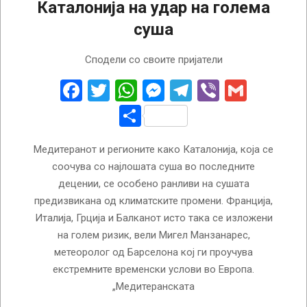
Каталонија на удар на голема
суша
2023-
Сподели со своите пријатели
04-
04
Facebook
Twitter
WhatsApp
Messenger
Telegram
Viber
Gmail
Share
Медитеранот и регионите како Каталонија, која се
соочува со најлошата суша во последните
децении, се особено ранливи на сушата
предизвикана од климатските промени. Франција,
Италија, Грција и Балканот исто така се изложени
на голем ризик, вели Мигел Манзанарес,
метеоролог од Барселона кој ги проучува
екстремните временски услови во Европа.
„Медитеранската