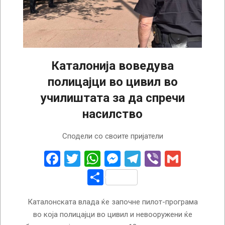
Каталонија воведува
полицајци во цивил во
училиштата за да спречи
насилство
2026-
Сподели со своите пријатели
04-
23
Facebook
Twitter
WhatsApp
Messenger
Telegram
Viber
Gmail
Share
Каталонската влада ќе започне пилот-програма
во која полицајци во цивил и невооружени ќе