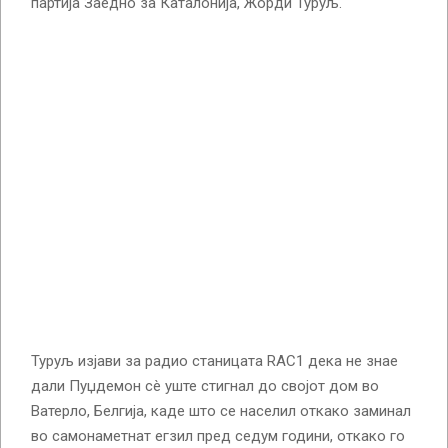
партија Заедно за Каталонија, Жорди Туруљ.
Туруљ изјави за радио станицата RAC1 дека не знае
дали Пуџдемон сè уште стигнал до својот дом во
Ватерло, Белгија, каде што се населил откако заминал
во самонаметнат егзил пред седум години, откако го