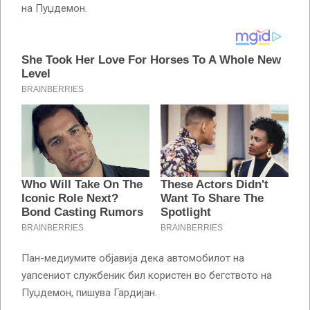
на Пуџдемон.
Пан-медиумите објавија дека автомобилот на
уапсениот службеник бил користен во бегството на
Пуџдемон, пишува Гардијан.