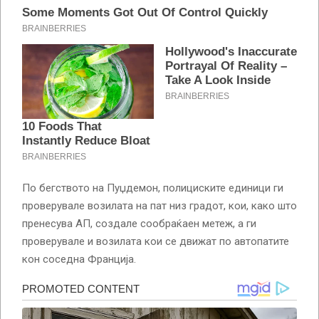
По бегството на Пуџдемон, полициските единици ги
проверувале возилата на пат низ градот, кои, како што
пренесува АП, создале сообраќаен метеж, а ги
проверувале и возилата кои се движат по автопатите
кон соседна Франција.