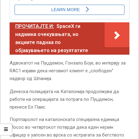
ПРОЧИТАЈТЕ И:
SpaceX ги
надмина очекувањата, но
акциите паднаа по
објавувањето на резултатите
Адвокатот на Пуџдемон, Гонзало Боје, во интервју за
RAC1 изјави дека неговиот клиент е „слободен“
надвор од Шпанија.
Денеска полицијата на Каталонија продолжува да
работи на операцијата за потрага по Пуџдемон,
пренесе Ел Паис.
Портпаролот на каталонската специјална единица
Мосос во четвртокот потврди дека еден нејзин
офицер е уапсен во врска со истрагата за бегството