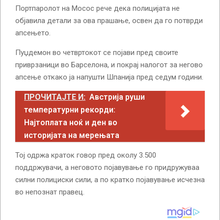
Портпаролот на Мосос рече дека полицијата не
објавила детали за ова прашање, освен да го потврди
апсењето.
Пуџдемон во четвртокот се појави пред своите
приврзаници во Барселона, и покрај налогот за негово
апсење откако ја напушти Шпанија пред седум години.
ПРОЧИТАЈТЕ И:
Австрија руши
температурни рекорди:
Најтоплата ноќ и ден во
историјата на мерењата
Тој одржа краток говор пред околу 3.500
поддржувачи, а неговото појавување го придружуваа
силни полициски сили, а по кратко појавување исчезна
во непознат правец.