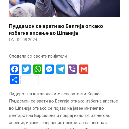
Пуџдемон се врати во Белгија откако
избегна апсење во Шпанија
ON:
09.08.2024
Сподели со своите пријатели
Facebook
Twitter
WhatsApp
Messenger
Telegram
Viber
Gmail
Share
Лидерот на каталонските сепаратисти Карлес
Пуџдемон се врати во Белгија откако избегна апсење
во Шпанија откако се појави на јавен митинг во
центарот на Барселона и покрај налогот за негово
апсење, изјави генералниот секретар на неговата