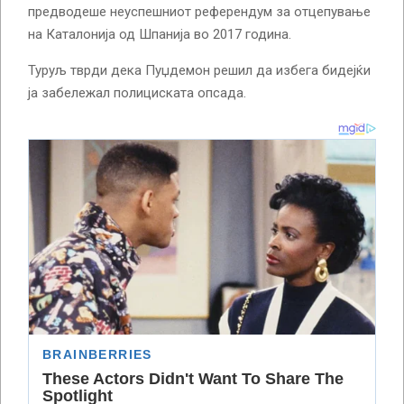
предводеше неуспешниот референдум за отцепување
на Каталонија од Шпанија во 2017 година.
Туруљ тврди дека Пуџдемон решил да избега бидејќи
ја забележал полициската опсада.