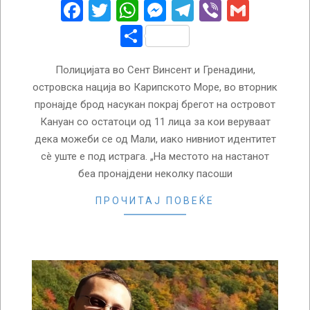
28
Facebook
Twitter
WhatsApp
Messenger
Telegram
Viber
Gmail
Share
Полицијата во Сент Винсент и Гренадини,
островска нација во Карипското Море, во вторник
пронајде брод насукан покрај брегот на островот
Кануан со остатоци од 11 лица за кои веруваат
дека можеби се од Мали, иако нивниот идентитет
сè уште е под истрага. „На местото на настанот
беа пронајдени неколку пасоши
ПРОЧИТАЈ ПОВЕЌЕ