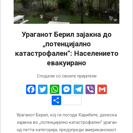
Ураганот Берил зајакна до
„потенцијално
катастрофален“: Населението
евакуирано
2024-
Сподели со своите пријатели
07-
02
Facebook
Twitter
WhatsApp
Messenger
Telegram
Viber
Gmail
Share
Ураганот Берил, кој ги погоди Карибите, денеска
зајакна во „потенцијално катастрофален“ ураган
од петта категорија, предупреди американскиот