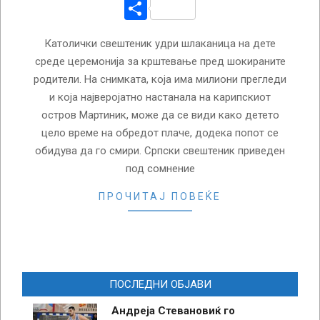
Share
Католички свештеник удри шлаканица на дете
среде церемонија за крштевање пред шокираните
родители. На снимката, која има милиони прегледи
и која најверојатно настанала на карипскиот
остров Мартиник, може да се види како детето
цело време на обредот плаче, додека попот се
обидува да го смири. Српски свештеник приведен
под сомнение
ПРОЧИТАЈ ПОВЕЌЕ
ПОСЛЕДНИ ОБЈАВИ
Андреја Стевановиќ го