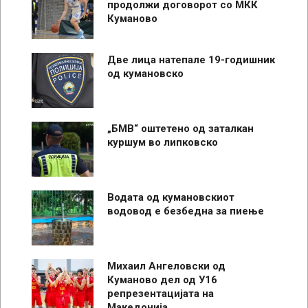
продолжи договорот со МКК
Куманово
Две лица натепале 19-годишник
од кумановско
„БМВ“ оштетено од заталкан
куршум во липковско
Водата од кумановскиот
водовод е безбедна за пиење
Михаил Ангеловски од
Куманово дел од У16
репрезентацијата на
Македонија