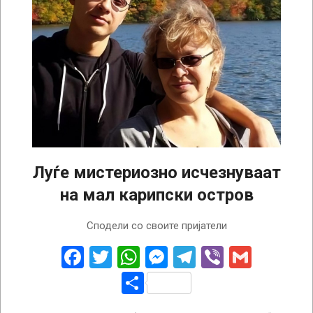
Луѓе мистериозно исчезнуваат
на мал карипски остров
2025-
Сподели со своите пријатели
03-
29
Facebook
Twitter
WhatsApp
Messenger
Telegram
Viber
Gmail
Share