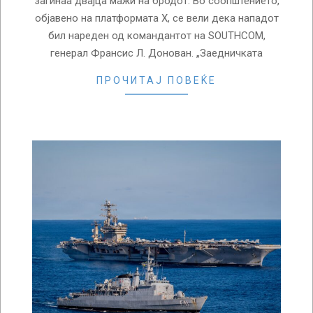
загинаа двајца мажи на бродот. Во соопштението,
објавено на платформата X, се вели дека нападот
бил нареден од командантот на SOUTHCOM,
генерал Франсис Л. Донован. „Заедничката
ПРОЧИТАЈ ПОВЕЌЕ