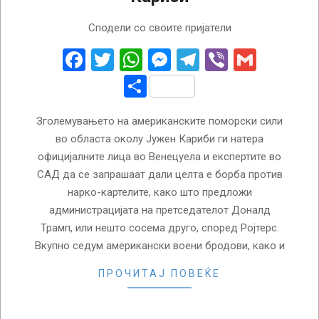
2025-
Сподели со своите пријатели
08-
30
Facebook
Twitter
WhatsApp
Messenger
Telegram
Viber
Gmail
Share
Зголемувањето на американските поморски сили
во областа околу Јужен Кариби ги натера
официјалните лица во Венецуела и експертите во
САД да се запрашаат дали целта е борба против
нарко-картелите, како што предложи
администрацијата на претседателот Доналд
Трамп, или нешто сосема друго, според Ројтерс.
Вкупно седум американски воени бродови, како и
ПРОЧИТАЈ ПОВЕЌЕ