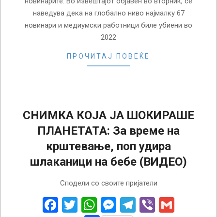
новинарите. Во извештајот објавен во вторник, се
наведува дека на глобално ниво најмалку 67
новинари и медиумски работници биле убиени во
2022
ПРОЧИТАЈ ПОВЕЌЕ
СНИМКА КОЈА ЈА ШОКИРАШЕ
ПЛАНЕТАТА: За време на
крштевање, поп удира
шлаканици на бебе (ВИДЕО)
2018-
Сподели со своите пријатели
06-
23
Facebook
Twitter
WhatsApp
Messenger
Telegram
Viber
Gmail