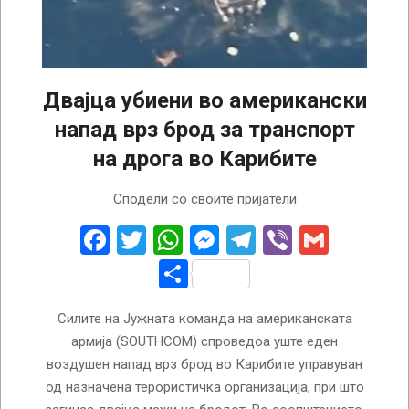
Двајца убиени во американски
напад врз брод за транспорт
на дрога во Карибите
2026-
Сподели со своите пријатели
06-
22
Facebook
Twitter
WhatsApp
Messenger
Telegram
Viber
Gmail
Share
Силите на Јужната команда на американската
армија (SOUTHCOM) спроведоа уште еден
воздушен напад врз брод во Карибите управуван
од назначена терористичка организација, при што