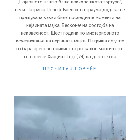
„Најлошото нешто беше психолошката тортура“,
вели Патриша Џозеф. Блесок на траума додека се
прашувала какви биле последните моменти на
нејзината мајка. Бесконечна состојба на
неизвесност. Шест години по мистериозното
исчезнување на нејзината мајка, Патриша сè уште
го бара препознатливиот портокалов мантил што
го носеше Хиацинт Гејџ (74) на денот кога
ПРОЧИТАЈ ПОВЕЌЕ