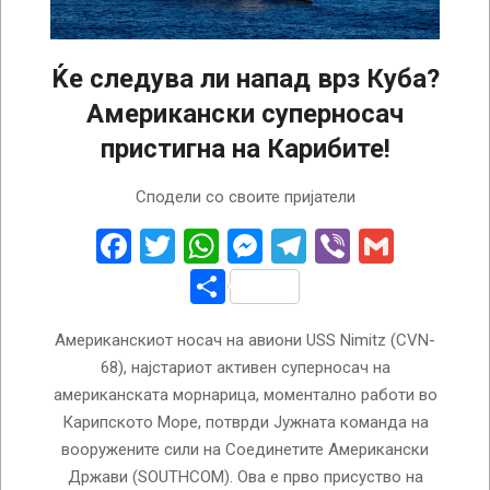
Ќе следува ли напад врз Куба?
Американски суперносач
пристигна на Карибите!
2026-
Сподели со своите пријатели
05-
21
Facebook
Twitter
WhatsApp
Messenger
Telegram
Viber
Gmail
Share
Американскиот носач на авиони USS Nimitz (CVN-
68), најстариот активен суперносач на
американската морнарица, моментално работи во
Карипското Море, потврди Јужната команда на
вооружените сили на Соединетите Американски
Држави (SOUTHCOM). Ова е прво присуство на