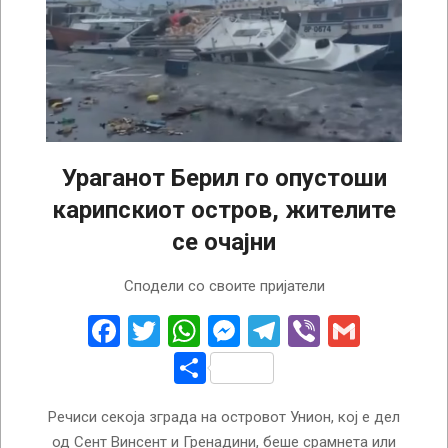
Ураганот Берил го опустоши
карипскиот остров, жителите
се очајни
2024-
Сподели со своите пријатели
07-
03
Facebook
Twitter
WhatsApp
Messenger
Telegram
Viber
Gmail
Share
Речиси секоја зграда на островот Унион, кој е дел
од Сент Винсент и Гренадини, беше срамнета или