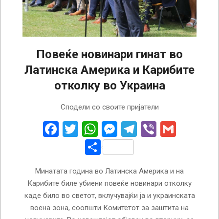
Повеќе новинари гинат во
Латинска Америка и Карибите
отколку во Украина
2023-
Сподели со своите пријатели
01-
25
Facebook
Twitter
WhatsApp
Messenger
Telegram
Viber
Gmail
Share
Минатата година во Латинска Америка и на
Карибите биле убиени повеќе новинари отколку
каде било во светот, вклучувајќи ја и украинската
воена зона, соопшти Комитетот за заштита на