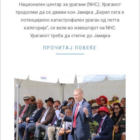
Национален центар за урагани (NHC). Ураганот
продолжи да се движи кон Јамајка. „Берил сега е
потенцијално катастрофален ураган од петта
категорија“, се вели во извештајот на NHC.
Ураганот треба да стигне до Јамајка
ПРОЧИТАЈ ПОВЕЌЕ