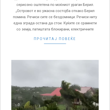
сериозно оштетена по моќниот ураган Берил.
„Островот е во ужасна состојба откако Берил
помина. Речиси сите се бездомници. Речиси ниту
една зграда остана да стои. Куќите се срамнети
со земја, патиштата блокирани, електричните
ПРОЧИТАЈ ПОВЕЌЕ