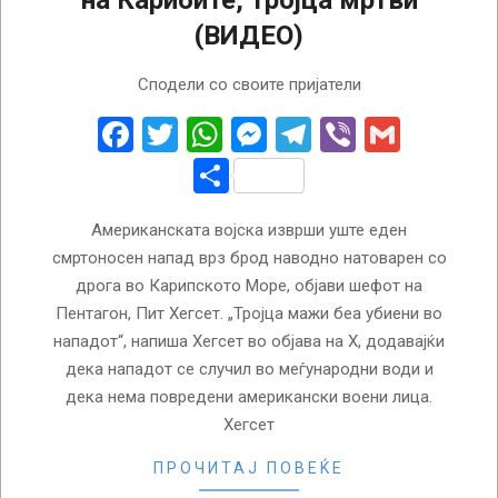
на Карибите, тројца мртви
(ВИДЕО)
2025-
Сподели со своите пријатели
11-
02
Facebook
Twitter
WhatsApp
Messenger
Telegram
Viber
Gmail
Share
Американската војска изврши уште еден
смртоносен напад врз брод наводно натоварен со
дрога во Карипското Море, објави шефот на
Пентагон, Пит Хегсет. „Тројца мажи беа убиени во
нападот“, напиша Хегсет во објава на X, додавајќи
дека нападот се случил во меѓународни води и
дека нема повредени американски воени лица.
Хегсет
ПРОЧИТАЈ ПОВЕЌЕ