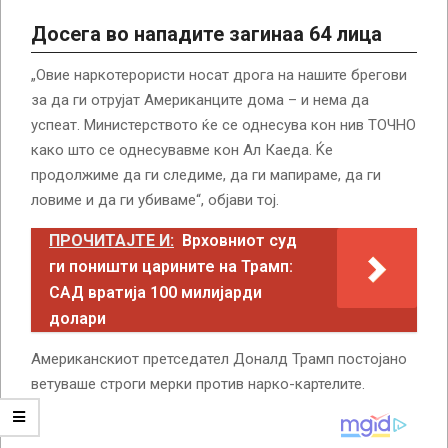
Досега во нападите загинаа 64 лица
„Овие наркотерористи носат дрога на нашите брегови
за да ги отрујат Американците дома – и нема да
успеат. Министерството ќе се однесува кон нив ТОЧНО
како што се однесувавме кон Ал Каеда. Ќе
продолжиме да ги следиме, да ги мапираме, да ги
ловиме и да ги убиваме“, објави тој.
ПРОЧИТАЈТЕ И:
Врховниот суд
ги поништи царините на Трамп:
САД вратија 100 милијарди
долари
Американскиот претседател Доналд Трамп постојано
ветуваше строги мерки против нарко-картелите.