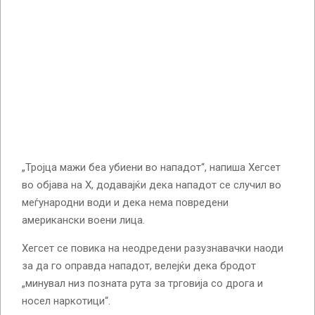
„Тројца мажи беа убиени во нападот“, напиша Хегсет
во објава на X, додавајќи дека нападот се случил во
меѓународни води и дека нема повредени
американски воени лица.
Хегсет се повика на неодредени разузнавачки наоди
за да го оправда нападот, велејќи дека бродот
„минувал низ позната рута за трговија со дрога и
носел наркотици“.