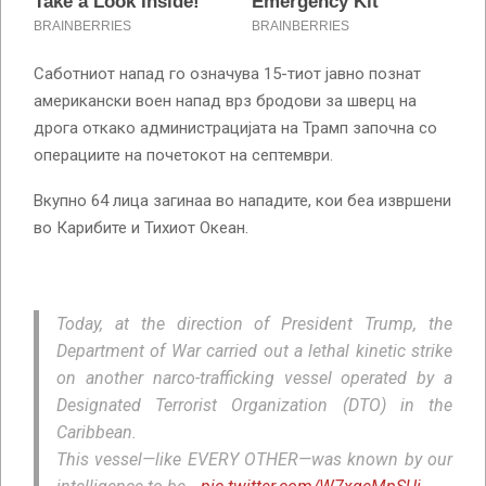
Саботниот напад го означува 15-тиот јавно познат
американски воен напад врз бродови за шверц на
дрога откако администрацијата на Трамп започна со
операциите на почетокот на септември.
Вкупно 64 лица загинаа во нападите, кои беа извршени
во Карибите и Тихиот Океан.
Today, at the direction of President Trump, the
Department of War carried out a lethal kinetic strike
on another narco-trafficking vessel operated by a
Designated Terrorist Organization (DTO) in the
Caribbean.
This vessel—like EVERY OTHER—was known by our