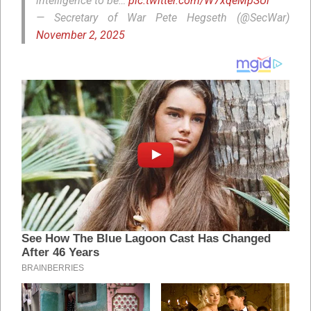
intelligence to be…
pic.twitter.com/W7xqeMpSUi
— Secretary of War Pete Hegseth (@SecWar)
November 2, 2025