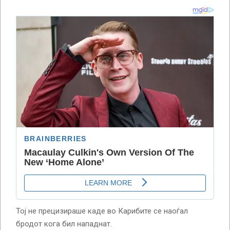
Тој не прецизираше каде во Карибите се наоѓал
бродот кога бил нападнат.