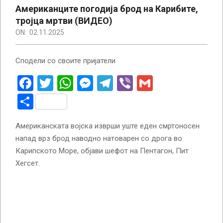
Американците погодија брод на Карибите,
тројца мртви (ВИДЕО)
ON:
02.11.2025
Сподели со своите пријатели
Facebook
Twitter
WhatsApp
Messenger
Telegram
Viber
Gmail
Share
Американската војска изврши уште еден смртоносен
напад врз брод наводно натоварен со дрога во
Карипското Море, објави шефот на Пентагон, Пит
Хегсет.