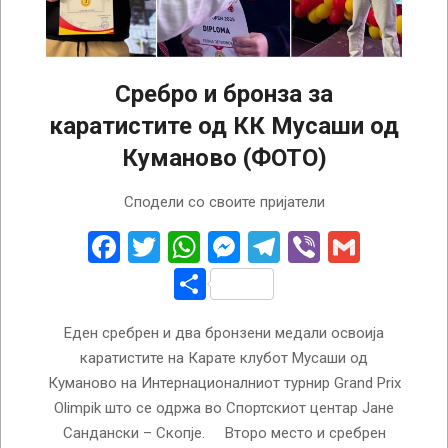
Сребро и бронза за
каратистите од КК Мусаши од
Куманово (ФОТО)
2025-
Сподели со своите пријатели
04-
14
Facebook
Twitter
WhatsApp
Messenger
Telegram
Viber
Gmail
Share
Еден сребрен и два бронзени медали освоија
каратистите на Карате клубот Мусаши од
Куманово на Интернационалниот турнир Grand Prix
Olimpik што се одржа во Спортскиот центар Јане
Сандански – Скопје. Второ место и сребрен