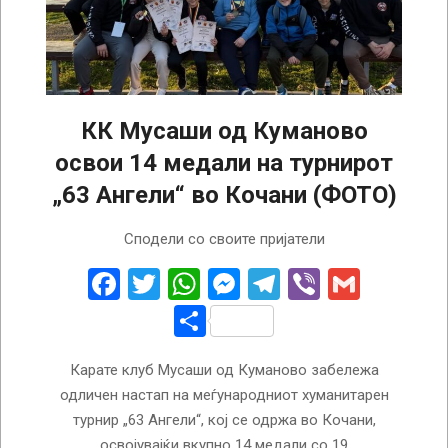
КК Мусаши од Куманово
освои 14 медали на турнирот
„63 Ангели“ во Кочани (ФОТО)
2026-
Сподели со своите пријатели
03-
03
Facebook
Twitter
WhatsApp
Messenger
Telegram
Viber
Gmail
Share
Карате клуб Мусаши од Куманово забележа
одличен настап на меѓународниот хуманитарен
турнир „63 Ангели“, кој се одржа во Кочани,
освојувајќи вкупно 14 медали со 19