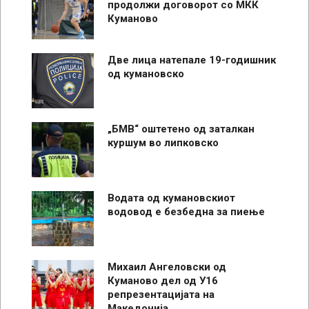
продолжи договорот со МКК
Куманово
Две лица натепале 19-годишник
од кумановско
„БМВ“ оштетено од заталкан
куршум во липковско
Водата од кумановскиот
водовод е безбедна за пиење
Михаил Ангеловски од
Куманово дел од У16
репрезентацијата на
Македонија