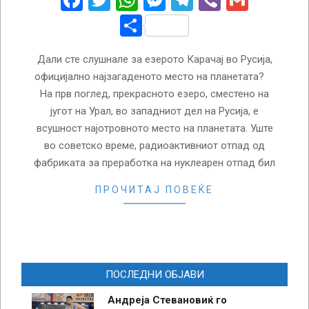
Facebook
Twitter
WhatsApp
Messenger
Telegram
Viber
Gmail
Share
Дали сте слушнале за езерото Карачај во Русија,
официјално најзагаденото место на планетата?
На прв поглед, прекрасното езеро, сместено на
југот на Урал, во западниот дел на Русија, е
всушност најотровното место на планетата. Уште
во советско време, радиоактивниот отпад од
фабриката за преработка на нуклеарен отпад бил
ПРОЧИТАЈ ПОВЕЌЕ
ПОСЛЕДНИ ОБЈАВИ
Андреја Стевановиќ го