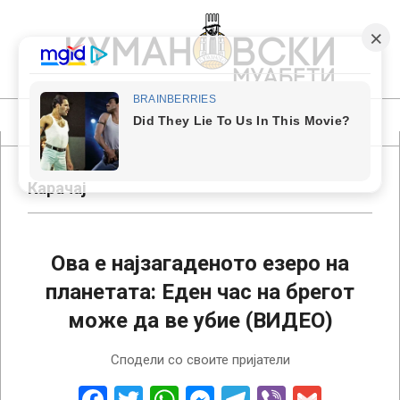
Skip
to
content
КУМАНОВСКИ
МУАБЕТИ
Primary
Navigation
Menu
Карачај
Ова е најзагаденото езеро на
планетата: Еден час на брегот
може да ве убие (ВИДЕО)
2025-
Сподели со своите пријатели
03-
12