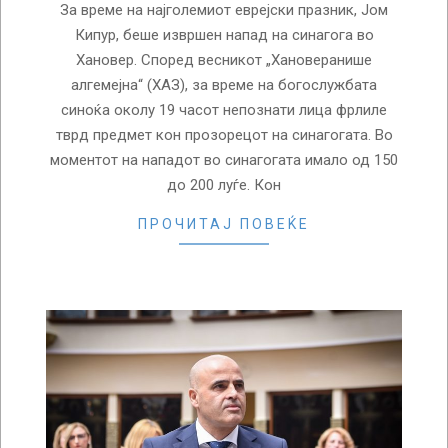
За време на најголемиот еврејски празник, Јом
Кипур, беше извршен напад на синагога во
Хановер. Според весникот „Хановеранише
алгемејна“ (ХАЗ), за време на богослужбата
синоќа околу 19 часот непознати лица фрлиле
тврд предмет кон прозорецот на синагогата. Во
моментот на нападот во синагогата имало од 150
до 200 луѓе. Кон
ПРОЧИТАЈ ПОВЕЌЕ