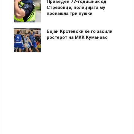
Приведен 77-годишник од
Стрезовце, полицијата му
пронашла три пушки
Бојан Крстевски ќе го засили
ростерот на МКК Куманово