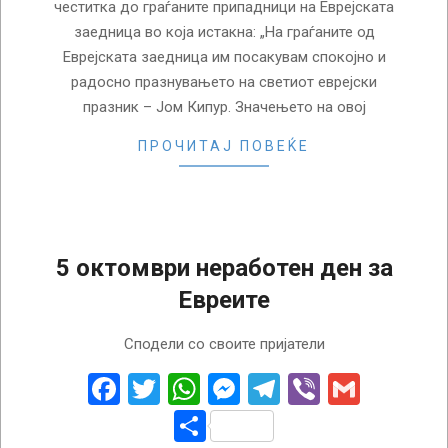
честитка до граѓаните припадници на Еврејската
заедница во која истакна: „На граѓаните од
Еврејската заедница им посакувам спокојно и
радосно празнувањето на светиот еврејски
празник – Јом Кипур. Значењето на овој
ПРОЧИТАЈ ПОВЕЌЕ
5 октомври неработен ден за
Евреите
2022-
Сподели со своите пријатели
10-
03
Facebook
Twitter
WhatsApp
Messenger
Telegram
Viber
Gmail
Share