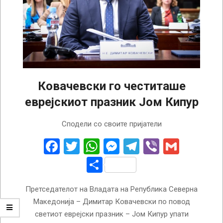
Ковачевски го честиташе
еврејскиот празник Јом Кипур
2022-
Сподели со своите пријатели
10-
05
Facebook
Twitter
WhatsApp
Messenger
Telegram
Viber
Gmail
Share
Претседателот на Владата на Република Северна
Македонија – Димитар Ковачевски по повод
светиот еврејски празник – Јом Кипур упати