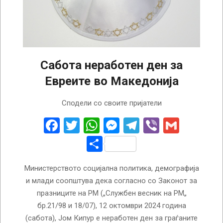
Сабота неработен ден за
Евреите во Македонија
2024-
Сподели со своите пријатели
10-
09
Facebook
Twitter
WhatsApp
Messenger
Telegram
Viber
Gmail
Share
Министерството социјална политика, демографија
и млади соопштува дека согласно со Законот за
празниците на РМ („Службен весник на РМ„
бр.21/98 и 18/07), 12 октомври 2024 година
(сабота), Јом Кипур е неработен ден за граѓаните