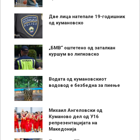
Две лица натепале 19-годишник
од кумановско
„БМВ“ оштетено од заталкан
куршум во липковско
Водата од кумановскиот
водовод е безбедна за пиење
Михаил Ангеловски од
Куманово дел од У16
репрезентацијата на
Македонија