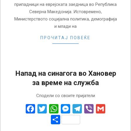
припадници на еврејската заедница во Република
Северна Македонија. Истовремено,
Министерството социјална политика, демографија
и млади на
ПРОЧИТАЈ ПОВЕЌЕ
Напад на синагога во Хановер
за време на служба
2022-
Сподели со своите пријатели
10-
06
Facebook
Twitter
WhatsApp
Messenger
Telegram
Viber
Gmail
Share