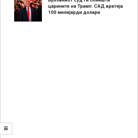
царините на Трамп: САД вратија
100 милијарди долари