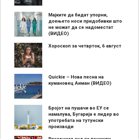
Мајките да бидат упорни,
доењето носи придобивки што
не можат да се надоместат
(ВИДЕО)
Хороскоп за четврток, 6 август
Quickie – Нова песна на
кумановец Аиман (ВИДЕО)
Бројот на пушачи во ЕУ се
намалува, Бугарија е лидер во
употребата на тутунски
производи
Врховниот суд ги поништи