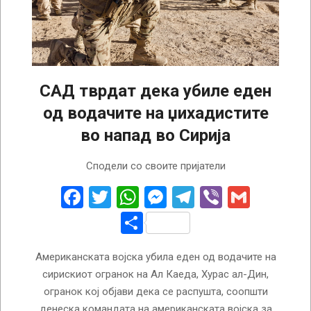
САД тврдат дека убиле еден
од водачите на џихадистите
во напад во Сирија
2025-
Сподели со своите пријатели
01-
31
Facebook
Twitter
WhatsApp
Messenger
Telegram
Viber
Gmail
Share
Американската војска убила еден од водачите на
сирискиот огранок на Ал Каеда, Хурас ал-Дин,
огранок кој објави дека се распушта, соопшти
денеска командата на американската војска за