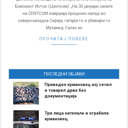
Блискиот Исток (Центком). „На 30 јануари силите
на CENTCOM извршија прецизен напад во
северозападна Сирија, гаѓајќи го и убивајќи го
Мухамед Салах ал
ПРОЧИТАЈ ПОВЕЌЕ
ПОСЛЕДНИ ОБЈАВИ
Приведен кумановец кој сечел
и товарел дрва без
документација
Три лица натепале и ограбиле
кумановец