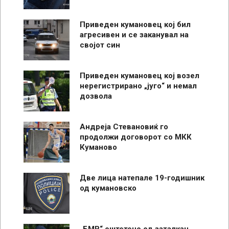
Приведен кумановец кој бил
агресивен и се заканувал на
својот син
Приведен кумановец кој возел
нерегистрирано „југо“ и немал
дозвола
Андреја Стевановиќ го
продолжи договорот со МКК
Куманово
Две лица натепале 19-годишник
од кумановско
„БМВ“ оштетено од заталкан