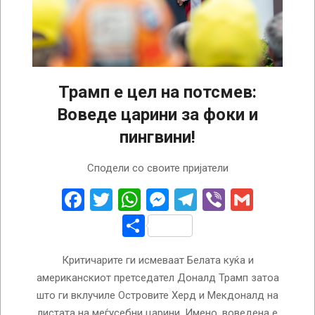
Трамп е цел на потсмев:
Воведе царини за фоки и
пингвини!
2025-
Сподели со своите пријатели
04-
03
Facebook
Twitter
WhatsApp
Messenger
Telegram
Viber
Gmail
Share
Критичарите ги исмеваат Белата куќа и
американскиот претседател Доналд Трамп затоа
што ги вклучиле Островите Херд и Мекдоналд на
листата на меѓусебни царини. Имено, воведена е