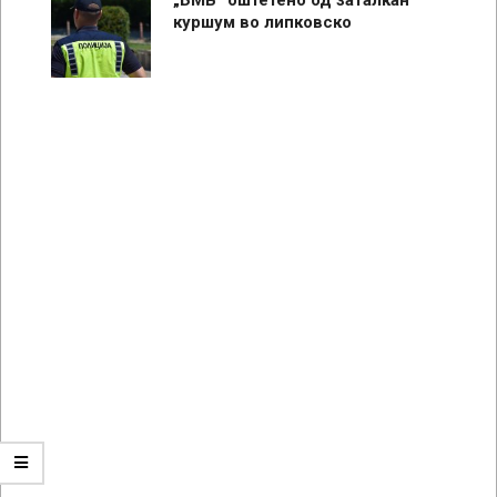
куршум во липковско