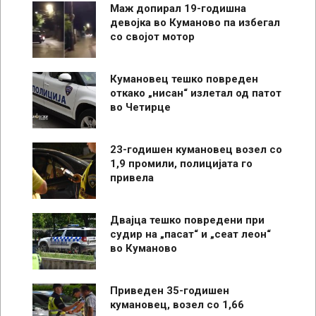
Маж допирал 19-годишна
девојка во Куманово па избегал
со својот мотор
Кумановец тешко повреден
откако „нисан“ излетал од патот
во Четирце
23-годишен кумановец возел со
1,9 промили, полицијата го
привела
Двајца тешко повредени при
судир на „пасат“ и „сеат леон“
во Куманово
Приведен 35-годишен
кумановец, возел со 1,66