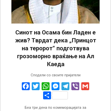
Синот на Осама бин Ладен е
жив? Тврдат дека „Принцот
на теророт“ подготвува
грозоморно враќање на Ал
Каеда
2024-
Сподели со своите пријатели
09-
14
Facebook
Twitter
WhatsApp
Messenger
Telegram
Viber
Gmail
Share
Беа три дена по комеморацијата за