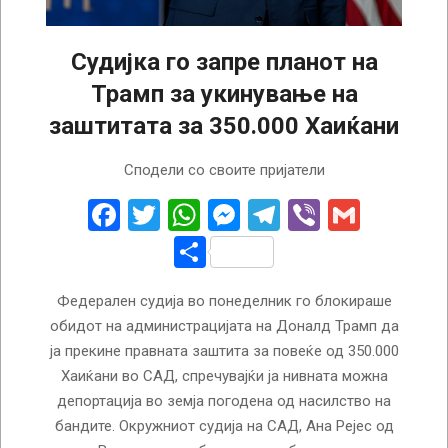
Судијка го запре планот на
Трамп за укинување на
заштитата за 350.000 Хаиќани
2026-
Сподели со своите пријатели
02-
03
Facebook
Twitter
WhatsApp
Messenger
Telegram
Viber
Gmail
Share
Федерален судија во понеделник го блокираше
обидот на администрацијата на Доналд Трамп да
ја прекине правната заштита за повеќе од 350.000
Хаиќани во САД, спречувајќи ја нивната можна
депортација во земја погодена од насилство на
бандите. Окружниот судија на САД, Ана Рејес од