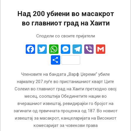
Над 200 убиени во масакрот
во главниот град на Хаити
2024-
Сподели со своите пријатели
12-
24
Facebook
Twitter
WhatsApp
Messenger
Telegram
Viber
Gmail
Share
Членовите на бандата „Варф Џереми“ убиле
најмалку 207 луѓе во пристанишниот кварт Ците
Солеил во главниот град на Хаити претходно овој
месец, соопштија Обединетите нации во
вчерашниот извештај, ревидирајќи го бројот на
загинати од првичната проценка од 187. Во новиот
извештај за масакрот, канцеларијата на Високиот
комесаријат за човекови права