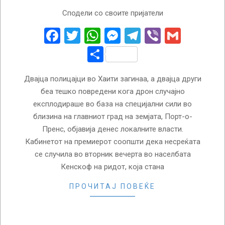
2025-
Сподели со своите пријатели
08-
21
Facebook
Twitter
WhatsApp
Messenger
Telegram
Viber
Gmail
Share
Двајца полицајци во Хаити загинаа, а двајца други
беа тешко повредени кога дрон случајно
експлодираше во база на специјални сили во
близина на главниот град на земјата, Порт-о-
Пренс, објавија денес локалните власти.
Кабинетот на премиерот соопшти дека несреќата
се случила во вторник вечерта во населбата
Кенскоф на ридот, која стана
ПРОЧИТАЈ ПОВЕЌЕ