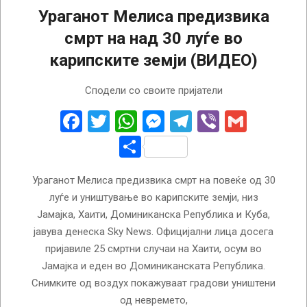
Ураганот Мелиса предизвика
смрт на над 30 луѓе во
карипските земји (ВИДЕО)
2025-
Сподели со своите пријатели
10-
30
Facebook
Twitter
WhatsApp
Messenger
Telegram
Viber
Gmail
Share
Ураганот Мелиса предизвика смрт на повеќе од 30
луѓе и уништување во карипските земји, низ
Јамајка, Хаити, Доминиканска Република и Куба,
јавува денеска Sky News. Официјални лица досега
пријавиле 25 смртни случаи на Хаити, осум во
Јамајка и еден во Доминиканската Република.
Снимките од воздух покажуваат градови уништени
од невремето,