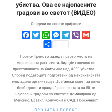
убиства. Ова се најопасните
градови во светот (ВИДЕО)
2025-
Сподели со своите пријатели
10-
08
Facebook
Twitter
WhatsApp
Messenger
Telegram
Viber
Gmail
Share
Порт-о-Пренс го зазеде првото место на
морничавата ранг-листа, бидејќи годишно во
престолнината на Хаити има над 4.000 убиства.
Според податоците подготвени од мексиканската
невладина организација „Граѓански совет за јавна
безбедност и правда“, ранг-листата на 50-те
најопасни градови во светот е доминирана од
Мексико, Бразил, Колумбија и САД. Просечниот
ПРОЧИТАЈ ПОВЕЌЕ