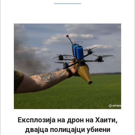
Експлозија на дрон на Хаити,
двајца полицајци убиени