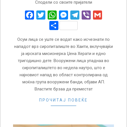
Сподели со своите пријатели
08-
05
Facebook
Twitter
WhatsApp
Messenger
Telegram
Viber
Gmail
Share
Осум лица се уште се водат како исчезнати по
нападот врз сиропиталиште во Хаити, вклучувајќи
ја ирската мисионерка Џена Херати и едно
тригодишно дете. Вооружени лица упаднаа во
сиропиталиштето во недела наутро, што е
најновиот напад во област контролирана од
моќна група вооружени банди, објави АП.
Властите брзаа да преместат
ПРОЧИТАЈ ПОВЕЌЕ