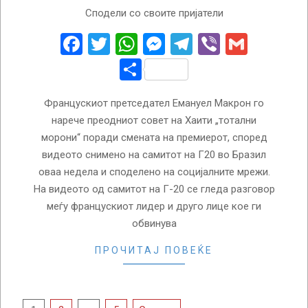
2024-
Сподели со своите пријатели
11-
22
Facebook
Twitter
WhatsApp
Messenger
Telegram
Viber
Gmail
Share
Францускиот претседател Емануел Макрон го
нарече преодниот совет на Хаити „тотални
морони“ поради смената на премиерот, според
видеото снимено на самитот на Г20 во Бразил
оваа недела и споделено на социјалните мрежи.
На видеото од самитот на Г-20 се гледа разговор
меѓу францускиот лидер и друго лице кое ги
обвинува
ПРОЧИТАЈ ПОВЕЌЕ