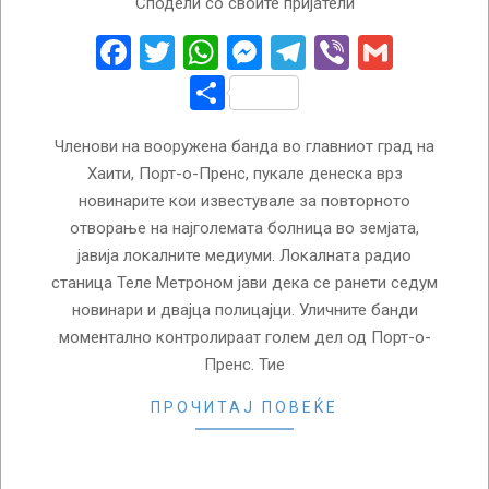
Сподели со своите пријатели
12-
25
Facebook
Twitter
WhatsApp
Messenger
Telegram
Viber
Gmail
Share
Членови на вооружена банда во главниот град на
Хаити, Порт-о-Пренс, пукале денеска врз
новинарите кои известувале за повторното
отворање на најголемата болница во земјата,
јавија локалните медиуми. Локалната радио
станица Теле Метроном јави дека се ранети седум
новинари и двајца полицајци. Уличните банди
моментално контролираат голем дел од Порт-о-
Пренс. Тие
ПРОЧИТАЈ ПОВЕЌЕ