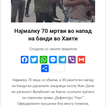
Најмалку 70 мртви во напад
на банди во Хаити
2026-
Сподели со своите пријатели
03-
31
Facebook
Twitter
WhatsApp
Messenger
Telegram
Viber
Gmail
Share
Најмалку 70 лица се убиени, а 30 ранети во напад
на банди во руралните заедници околу Жан-Дени
во регионот Артибонит на Хаити, соопшти групата
за човекови права „Дефенсурс Плус“.
Официјалните проценки беа многу пониски,