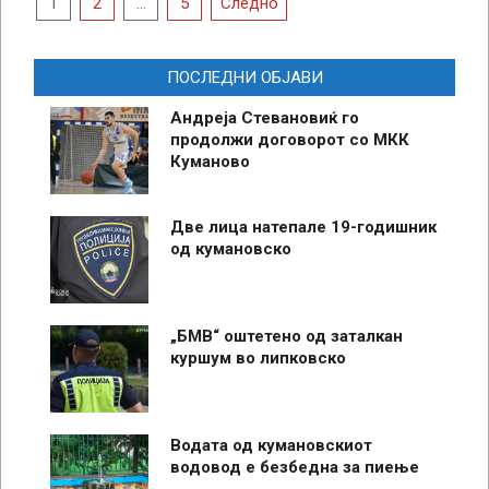
Posts
1
2
…
5
Следно
pagination
ПОСЛЕДНИ ОБЈАВИ
Андреја Стевановиќ го
продолжи договорот со МКК
Куманово
Две лица натепале 19-годишник
од кумановско
„БМВ“ оштетено од заталкан
куршум во липковско
Водата од кумановскиот
водовод е безбедна за пиење