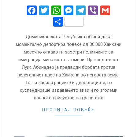
06
Facebook
Twitter
WhatsApp
Messenger
Telegram
Viber
Gmail
Share
Доминиканската Република објави дека
моментално депортира повеќе од 30.000 Хаиќани
месечно откако ги заостри политиките за
имиграција минатиот октомври. Претседателот
Луис Абинадер ја предводи борбата против
нелегалниот влез на Хаиќани во неговата земја.
Тој ги засили рациите и депортациите, го
суспендираше издавањето визи и го зголеми
военото присуство на границата
ПРОЧИТАЈ ПОВЕЌЕ