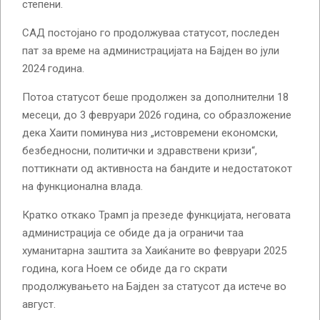
степени.
САД постојано го продолжуваа статусот, последен
пат за време на администрацијата на Бајден во јули
2024 година.
Потоа статусот беше продолжен за дополнителни 18
месеци, до 3 февруари 2026 година, со образложение
дека Хаити поминува низ „истовремени економски,
безбедносни, политички и здравствени кризи“,
поттикнати од активноста на бандите и недостатокот
на функционална влада.
Кратко откако Трамп ја презеде функцијата, неговата
администрација се обиде да ја ограничи таа
хуманитарна заштита за Хаиќаните во февруари 2025
година, кога Ноем се обиде да го скрати
продолжувањето на Бајден за статусот да истече во
август.