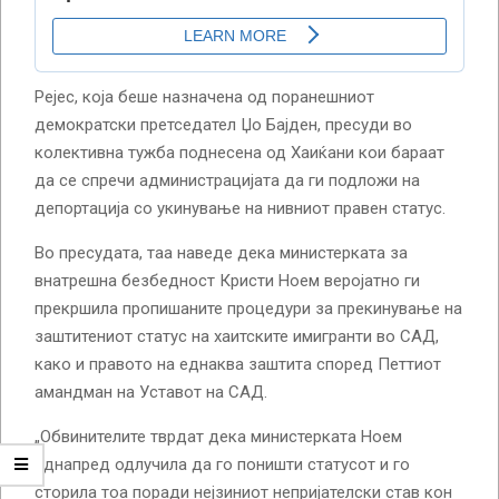
Рејес, која беше назначена од поранешниот
демократски претседател Џо Бајден, пресуди во
колективна тужба поднесена од Хаиќани кои бараат
да се спречи администрацијата да ги подложи на
депортација со укинување на нивниот правен статус.
Во пресудата, таа наведе дека министерката за
внатрешна безбедност Кристи Ноем веројатно ги
прекршила пропишаните процедури за прекинување на
заштитениот статус на хаитските имигранти во САД,
како и правото на еднаква заштита според Петтиот
амандман на Уставот на САД.
„Обвинителите тврдат дека министерката Ноем
однапред одлучила да го поништи статусот и го
сторила тоа поради нејзиниот непријателски став кон