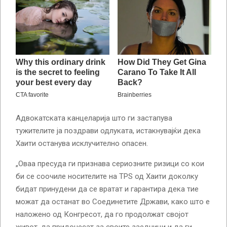
Адвокатската канцеларија што ги застапува
тужителите ја поздрави одлуката, истакнувајќи дека
Хаити останува исклучително опасен.
„Оваа пресуда ги признава сериозните ризици со кои
би се соочиле носителите на TPS од Хаити доколку
бидат принудени да се вратат и гарантира дека тие
можат да останат во Соединетите Држави, како што е
наложено од Конгресот, да го продолжат својот
живот, да придонесат за своите заедници и да ги