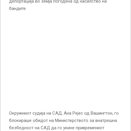
депортација во земја погодена од насилство на
бандите.
Окружниот судија на САД, Ана Рејес од Вашингтон, го
блокираше обидот на Министерството за внатрешна
безбедност на САД да го укине привремениот