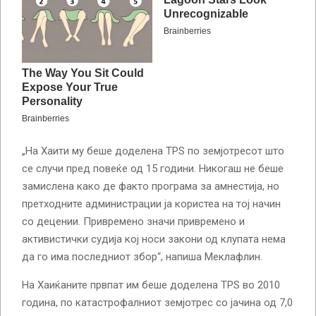
„На Хаити му беше доделена TPS по земјотресот што
се случи пред повеќе од 15 години. Никогаш не беше
замислена како де факто програма за амнестија, но
претходните администрации ја користеа на тој начин
со децении. Привремено значи привремено и
активистички судија кој носи закони од клупата нема
да го има последниот збор“, напиша Меклафлин.
На Хаиќаните првпат им беше доделена TPS во 2010
година, по катастрофалниот земјотрес со јачина од 7,0