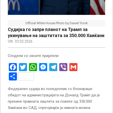
Official White House Photo by Daniel Torok
Судијка го запре планот на Трамп за
укинување на заштитата за 350.000 Хаиќани
ON:
03.02.2026
Сподели со своите пријатели
Facebook
Twitter
WhatsApp
Messenger
Telegram
Viber
Gmail
Share
Федерален судија во понеделник го блокираше
обидот на администрацијата на Доналд Трамп да ја
прекине правната заштита за повеќе од 350.000
Хаиќани во САД, спречувајќи ја нивната можна