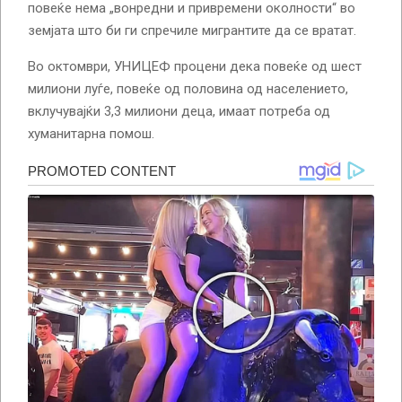
повеќе нема „вонредни и привремени околности“ во
земјата што би ги спречиле мигрантите да се вратат.
Во октомври, УНИЦЕФ процени дека повеќе од шест
милиони луѓе, повеќе од половина од населението,
вклучувајќи 3,3 милиони деца, имаат потреба од
хуманитарна помош.