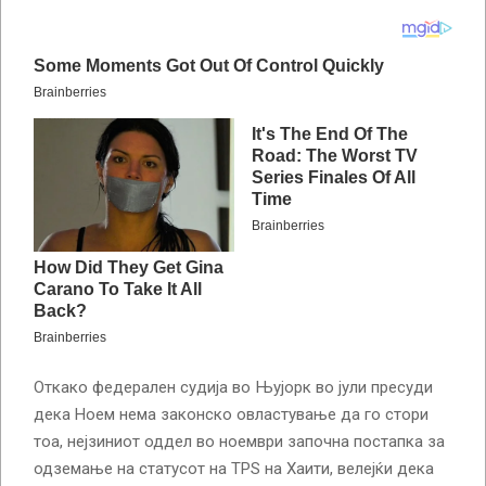
Откако федерален судија во Њујорк во јули пресуди
дека Ноем нема законско овластување да го стори
тоа, нејзиниот оддел во ноември започна постапка за
одземање на статусот на TPS на Хаити, велејќи дека