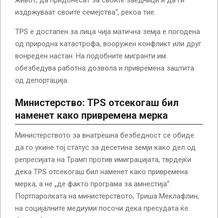
издржуваат своите семејства“, рекоа тие.
TPS е достапен за лица чија матична земја е погодена
од природна катастрофа, вооружен конфликт или друг
вонреден настан. На подобните мигранти им
обезбедува работна дозвола и привремена заштита
од депортација.
Министерство: TPS отсекогаш бил
наменет како привремена мерка
Министерството за внатрешна безбедност се обиде
да го укине тој статус за десетина земји како дел од
репресијата на Трамп против имиграцијата, тврдејќи
дека TPS отсекогаш бил наменет како привремена
мерка, а не „де факто програма за амнестија“.
Портпаролката на министерството, Триша Меклафлин,
на социјалните медиуми посочи дека пресудата ќе