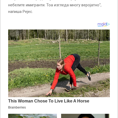
небелите имигранти. Тоа изгледа многу веројатно“,
напиша Рејес.