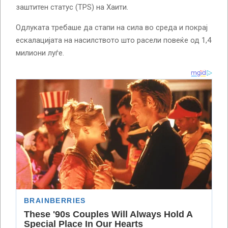
заштитен статус (TPS) на Хаити.
Одлуката требаше да стапи на сила во среда и покрај
ескалацијата на насилството што расели повеќе од 1,4
милиони луѓе.