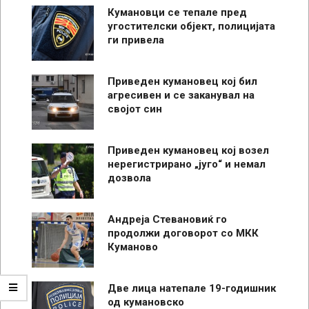
Кумановци се тепале пред
угостителски објект, полицијата
ги привела
Приведен кумановец кој бил
агресивен и се заканувал на
својот син
Приведен кумановец кој возел
нерегистрирано „југо“ и немал
дозвола
Андреја Стевановиќ го
продолжи договорот со МКК
Куманово
Две лица натепале 19-годишник
од кумановско