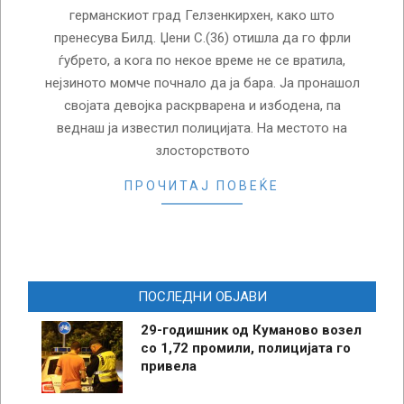
германскиот град Гелзенкирхен, како што
пренесува Билд. Џени С.(36) отишла да го фрли
ѓубрето, а кога по некое време не се вратила,
нејзиното момче почнало да ја бара. Ја пронашол
својата девојка раскрварена и избодена, па
веднаш ја известил полицијата. На местото на
злосторството
ПРОЧИТАЈ ПОВЕЌЕ
ПОСЛЕДНИ ОБЈАВИ
29-годишник од Куманово возел
со 1,72 промили, полицијата го
привела