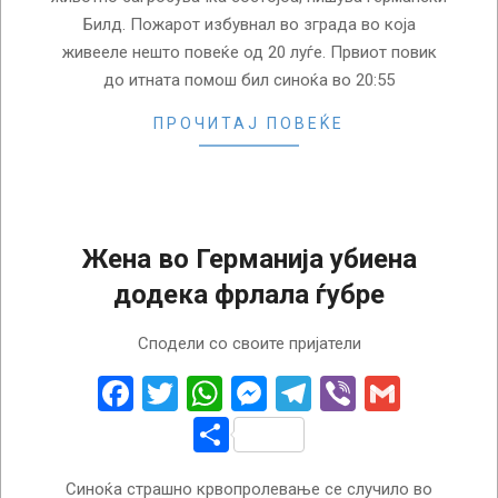
Билд. Пожарот избувнал во зграда во која
живееле нешто повеќе од 20 луѓе. Првиот повик
до итната помош бил синоќа во 20:55
ПРОЧИТАЈ ПОВЕЌЕ
Жена во Германија убиена
додека фрлала ѓубре
2024-
Сподели со своите пријатели
08-
14
Facebook
Twitter
WhatsApp
Messenger
Telegram
Viber
Gmail
Share
Синоќа страшно крвопролевање се случило во