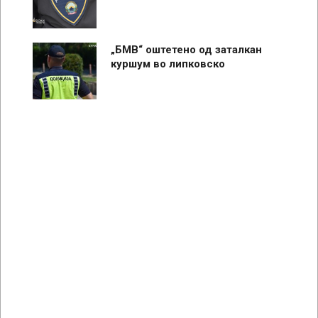
„БМВ“ оштетено од заталкан
куршум во липковско