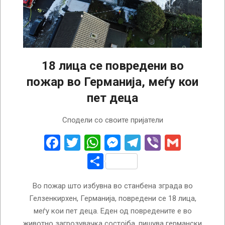
18 лица се повредени во
пожар во Германија, меѓу кои
пет деца
2025-
Сподели со своите пријатели
01-
03
Facebook
Twitter
WhatsApp
Messenger
Telegram
Viber
Gmail
Share
Во пожар што избувна во станбена зграда во
Гелзенкирхен, Германија, повредени се 18 лица,
меѓу кои пет деца. Еден од повредените е во
животно загрозувачка состојба, пишува германски