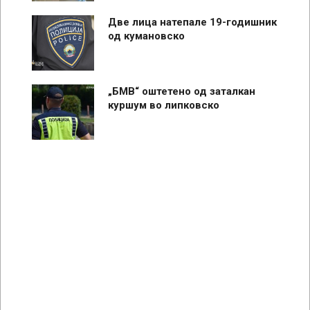
Две лица натепале 19-годишник
од кумановско
„БМВ“ оштетено од заталкан
куршум во липковско