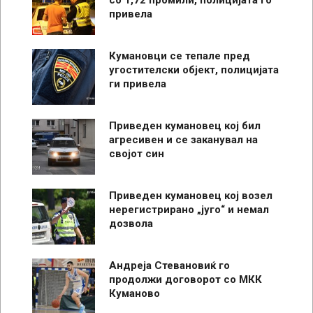
со 1,72 промили, полицијата го
привела
Кумановци се тепале пред
угостителски објект, полицијата
ги привела
Приведен кумановец кој бил
агресивен и се заканувал на
својот син
Приведен кумановец кој возел
нерегистрирано „југо“ и немал
дозвола
Андреја Стевановиќ го
продолжи договорот со МКК
Куманово