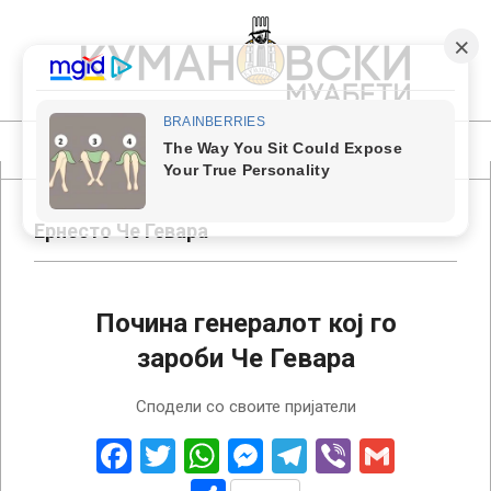
Skip
to
content
КУМАНОВСКИ
МУАБЕТИ
Primary
Navigation
Menu
Ернесто Че Гевара
Почина генералот кој го
зароби Че Гевара
2023-
Сподели со своите пријатели
05-
08
Facebook
Twitter
WhatsApp
Messenger
Telegram
Viber
Gmail