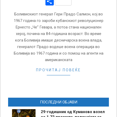
Share
Боливискиот генерал Гери Прадо Салмон, кој во
1967 година го зароби кубанскиот револуционер
Ернесто „Че“ Гевара, а потоа стана национален
херој, почина на 84-годишна возраст. Во време
кога Боливија имаше десничарска воена влада,
генералот Прадо водеше воена операција во
Боливија во 1967 година и со помош на агенти на
американската
ПРОЧИТАЈ ПОВЕЌЕ
ПОСЛЕДНИ ОБЈАВИ
29-годишник од Куманово возел